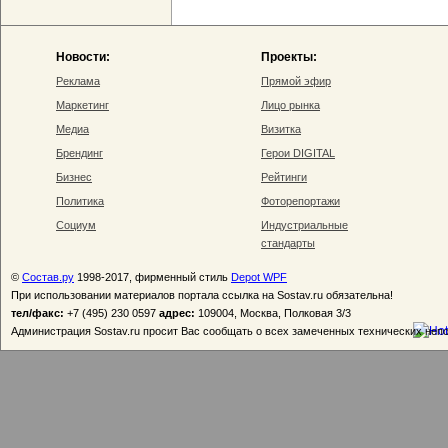
Новости:
Проекты:
Реклама
Прямой эфир
Маркетинг
Лицо рынка
Медиа
Визитка
Брендинг
Герои DIGITAL
Бизнес
Рейтинги
Политика
Фоторепортажи
Социум
Индустриальные
стандарты
©
Состав.ру
1998-2017, фирменный стиль
Depot WPF
При использовании материалов портала ссылка на Sostav.ru обязательна!
тел/факс:
+7 (495) 230 0597
адрес:
109004, Москва, Полковая 3/3
Администрация Sostav.ru просит Вас сообщать о всех замеченных технических неп