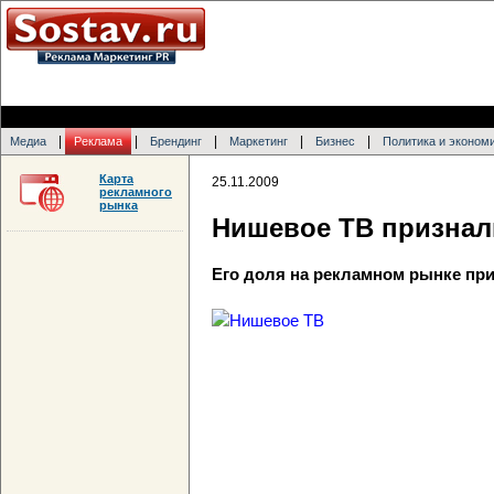
|
|
|
|
|
Медиа
Реклама
Брендинг
Маркетинг
Бизнес
Политика и эконом
Карта
25.11.2009
рекламного
рынка
Нишевое ТВ призна
Его доля на рекламном рынке пр