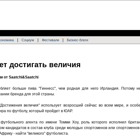
|
|
|
кономика
Социум
Фестивали
Бизнес-блоги
ет достигать величия
и от Saatchi&Saatchi
бляет больше пива "Гиннесс", чем родная для него Ирландия. Потому не
ании бренда для этой страны.
 "Достижения величия" использует возросший сейчас во всем мире, и особ
ра по футболу, который пройдет в ЮАР.
 футбольного агента по имени Томми Хоу, роль которого исполнил брита
м кандидатов в состав клуба среди молодых спортсменов или спортсменов 
Африку - найти "великого" футболиста.