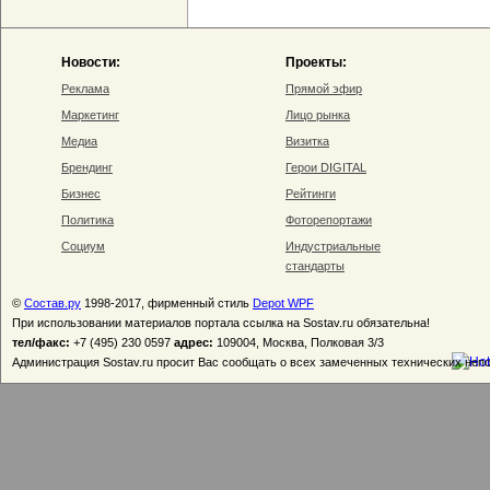
Новости:
Проекты:
Реклама
Прямой эфир
Маркетинг
Лицо рынка
Медиа
Визитка
Брендинг
Герои DIGITAL
Бизнес
Рейтинги
Политика
Фоторепортажи
Социум
Индустриальные
стандарты
©
Состав.ру
1998-2017, фирменный стиль
Depot WPF
При использовании материалов портала ссылка на Sostav.ru обязательна!
тел/факс:
+7 (495) 230 0597
адрес:
109004, Москва, Полковая 3/3
Администрация Sostav.ru просит Вас сообщать о всех замеченных технических неп