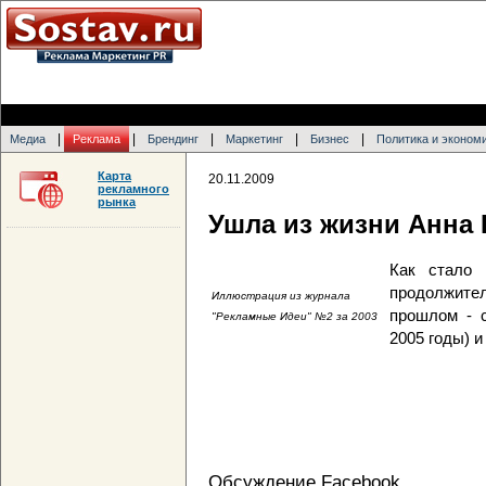
|
|
|
|
|
Медиа
Реклама
Брендинг
Маркетинг
Бизнес
Политика и эконом
Карта
20.11.2009
рекламного
рынка
Ушла из жизни Анна
Как стало 
продолжите
Иллюстрация из журнала
прошлом - с
"Рекламные Идеи" №2 за 2003
2005 годы) и
Обсуждение Facebook