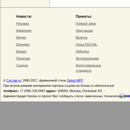
Новости:
Проекты:
Реклама
Прямой эфир
Маркетинг
Лицо рынка
Медиа
Визитка
Брендинг
Герои DIGITAL
Бизнес
Рейтинги
Политика
Фоторепортажи
Социум
Индустриальные
стандарты
©
Состав.ру
1998-2017, фирменный стиль
Depot WPF
При использовании материалов портала ссылка на Sostav.ru обязательна!
тел/факс:
+7 (495) 230 0597
адрес:
109004, Москва, Полковая 3/3
Администрация Sostav.ru просит Вас сообщать о всех замеченных технических неп