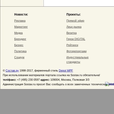
Новости:
Проекты:
Реклама
Прямой эфир
Маркетинг
Лицо рынка
Медиа
Визитка
Брендинг
Герои DIGITAL
Бизнес
Рейтинги
Политика
Фоторепортажи
Социум
Индустриальные
стандарты
©
Состав.ру
1998-2017, фирменный стиль
Depot WPF
При использовании материалов портала ссылка на Sostav.ru обязательна!
тел/факс:
+7 (495) 230 0597
адрес:
109004, Москва, Полковая 3/3
Администрация Sostav.ru просит Вас сообщать о всех замеченных технических неп