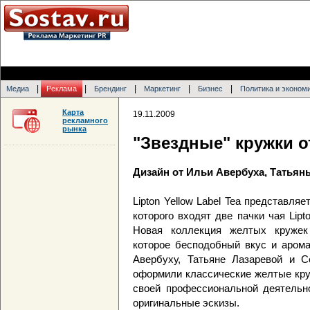
|
|
|
|
|
Медиа
Реклама
Брендинг
Маркетинг
Бизнес
Политика и эконом
Карта
19.11.2009
рекламного
рынка
"Звездные" кружки от
Дизайн от Ильи Авербуха, Татьян
Lipton Yellow Label Tea представля
которого входят две пачки чая Lipt
Новая коллекция желтых кружек 
которое бесподобный вкус и арома
Авербуху, Татьяне Лазаревой и С
оформили классические желтые кру
своей профессиональной деятельно
оригинальные эскизы.