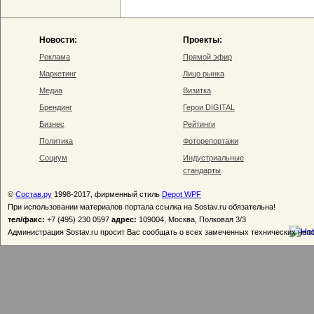
Новости:
Проекты:
Реклама
Прямой эфир
Маркетинг
Лицо рынка
Медиа
Визитка
Брендинг
Герои DIGITAL
Бизнес
Рейтинги
Политика
Фоторепортажи
Социум
Индустриальные
стандарты
©
Состав.ру
1998-2017, фирменный стиль
Depot WPF
При использовании материалов портала ссылка на Sostav.ru обязательна!
тел/факс:
+7 (495) 230 0597
адрес:
109004, Москва, Полковая 3/3
Администрация Sostav.ru просит Вас сообщать о всех замеченных технических неп