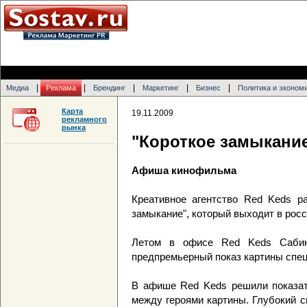
|
|
|
|
|
Медиа
Реклама
Брендинг
Маркетинг
Бизнес
Политика и эконом
Карта
19.11.2009
рекламного
рынка
"Короткое замыкание
Афиша кинофильма
Креативное агентство Red Keds р
замыкание", который выходит в росс
Летом в офисе Red Keds Сабин
предпремьерный показ картины спец
В афише Red Keds решили показать
между героями картины. Глубокий 