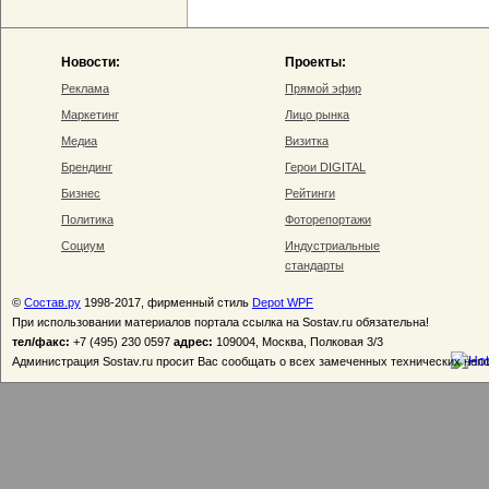
Новости:
Проекты:
Реклама
Прямой эфир
Маркетинг
Лицо рынка
Медиа
Визитка
Брендинг
Герои DIGITAL
Бизнес
Рейтинги
Политика
Фоторепортажи
Социум
Индустриальные
стандарты
©
Состав.ру
1998-2017, фирменный стиль
Depot WPF
При использовании материалов портала ссылка на Sostav.ru обязательна!
тел/факс:
+7 (495) 230 0597
адрес:
109004, Москва, Полковая 3/3
Администрация Sostav.ru просит Вас сообщать о всех замеченных технических неп