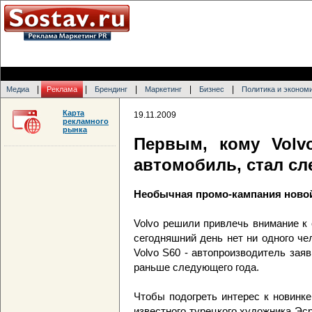
|
|
|
|
|
Медиа
Реклама
Брендинг
Маркетинг
Бизнес
Политика и эконом
Карта
19.11.2009
рекламного
рынка
Первым, кому Volv
автомобиль, стал сл
Необычная промо-кампания новой 
Volvo решили привлечь внимание к
сегодняшний день нет ни одного че
Volvo S60 - автопроизводитель зая
раньше следующего года.
Чтобы подогреть интерес к новинк
известного турецкого художника Эс