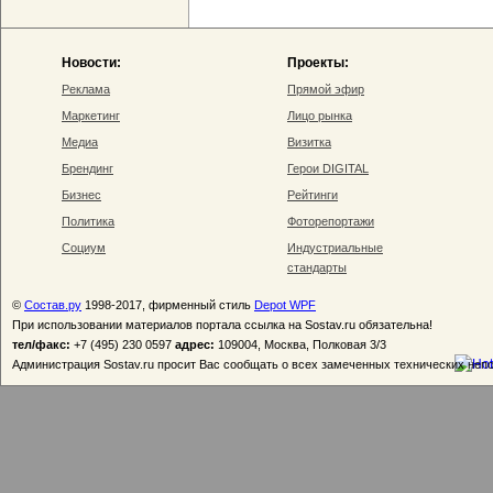
Новости:
Проекты:
Реклама
Прямой эфир
Маркетинг
Лицо рынка
Медиа
Визитка
Брендинг
Герои DIGITAL
Бизнес
Рейтинги
Политика
Фоторепортажи
Социум
Индустриальные
стандарты
©
Состав.ру
1998-2017, фирменный стиль
Depot WPF
При использовании материалов портала ссылка на Sostav.ru обязательна!
тел/факс:
+7 (495) 230 0597
адрес:
109004, Москва, Полковая 3/3
Администрация Sostav.ru просит Вас сообщать о всех замеченных технических неп