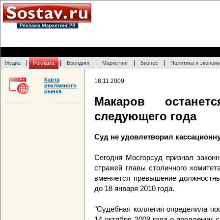
|
|
|
|
|
Медиа
Реклама
Брендинг
Маркетинг
Бизнес
Политика и эконом
Карта
18.11.2009
рекламного
рынка
Макаров остане
следующего года
Суд не удовлетворил кассационн
Сегодня Мосгорсуд признал закон
стражей главы столичного комитет
вменяется превышение должностны
до 18 января 2010 года.
"Судебная коллегия определила по
14 октября 2009 года о продлении 