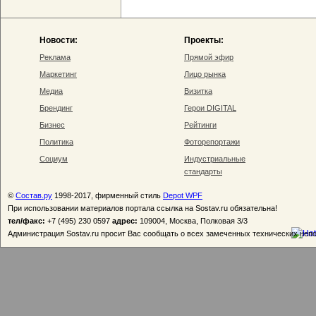
Новости:
Проекты:
Реклама
Прямой эфир
Маркетинг
Лицо рынка
Медиа
Визитка
Брендинг
Герои DIGITAL
Бизнес
Рейтинги
Политика
Фоторепортажи
Социум
Индустриальные
стандарты
©
Состав.ру
1998-2017, фирменный стиль
Depot WPF
При использовании материалов портала ссылка на Sostav.ru обязательна!
тел/факс:
+7 (495) 230 0597
адрес:
109004, Москва, Полковая 3/3
Администрация Sostav.ru просит Вас сообщать о всех замеченных технических неп