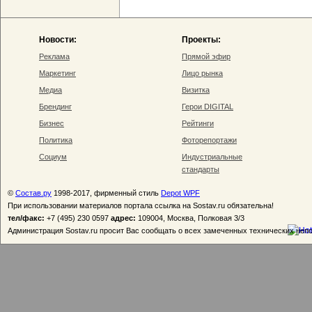
Новости:
Проекты:
Реклама
Прямой эфир
Маркетинг
Лицо рынка
Медиа
Визитка
Брендинг
Герои DIGITAL
Бизнес
Рейтинги
Политика
Фоторепортажи
Социум
Индустриальные
стандарты
©
Состав.ру
1998-2017, фирменный стиль
Depot WPF
При использовании материалов портала ссылка на Sostav.ru обязательна!
тел/факс:
+7 (495) 230 0597
адрес:
109004, Москва, Полковая 3/3
Администрация Sostav.ru просит Вас сообщать о всех замеченных технических неп