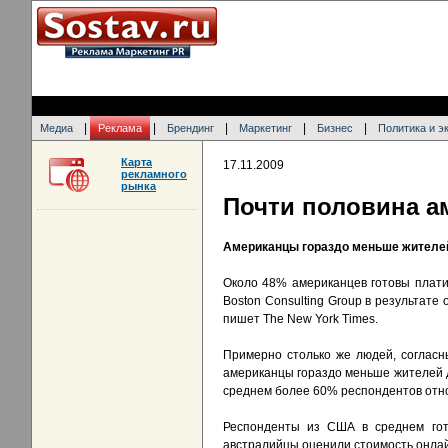
|
|
|
|
|
Медиа
Реклама
Брендинг
Маркетинг
Бизнес
Политика и э
Карта
17.11.2009
рекламного
рынка
Почти половина а
Американцы гораздо меньше жителей 
Около 48% американцев готовы плати
Boston Consulting Group в результате
пишет The New York Times.
Примерно столько же людей, согласн
американцы гораздо меньше жителей др
среднем более 60% респондентов относ
Респонденты из США в среднем гот
австралийцы оценили стоимость онлайн