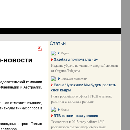
Статьи
Медиа
н-новости
Gazeta.ru припрятала «g»
Издание убрало из «шапки» спорный логотип
от Студии Лебедева
Реклама и Маркетинг
ледовательской компании
Елена Чувахина: Мы будем растить
, Финляндии и Австралии,
свои кадры
Глава российского офиса FITCH о планах
развития агентства в регионе
, как отмечает издание,
анах-участниках опроса в
Медиа
RTB готовит наступление
Технология к 2015 году займет 18%
западных стран. Только
российского рынка интернет-рекламы
 долларов.