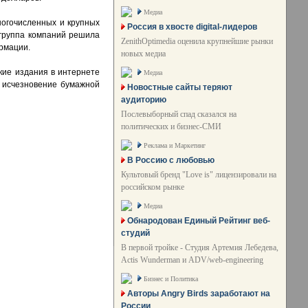
Медиа
ногочисленных и крупных
Россия в хвосте digital-лидеров
 группа компаний решила
ZenithOptimedia оценила крупнейшие рынки
ормации.
новых медиа
кие издания в интернете
Медиа
е исчезновение бумажной
Новостные сайты теряют
аудиторию
Послевыборный спад сказался на
политических и бизнес-СМИ
Реклама и Маркетинг
В Россию с любовью
Культовый бренд "Love is" лицензировали на
российском рынке
Медиа
Обнародован Единый Рейтинг веб-
студий
В первой тройке - Студия Артемия Лебедева,
Actis Wunderman и ADV/web-engineering
Бизнес и Политика
Авторы Angry Birds заработают на
России