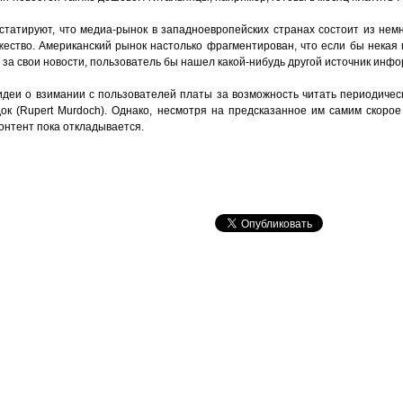
нстатируют, что медиа-рынок в западноевропейских странах состоит из нем
ожество. Американский рынок настолько фрагментирован, что если бы некая
 за свои новости, пользователь бы нашел какой-нибудь другой источник инф
идеи о взимании с пользователей платы за возможность читать периодичес
ок (Rupert Murdoch). Однако, несмотря на предсказанное им самим скоро
онтент пока откладывается.