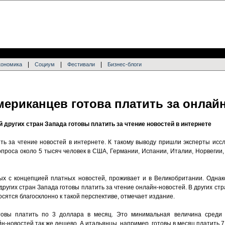
|
|
|
кономика
Социум
Фестивали
Бизнес-блоги
мериканцев готова платить за онлай
других стран Запада готовы платить за чтение новостей в интернете
ть за чтение новостей в интернете. К такому выводу пришли эксперты исс
 опроса около 5 тысяч человек в США, Германии, Испании, Италии, Норвегии
ых с концепцией платных новостей, проживает и в Великобритании. Однако
угих стран Запада готовы платить за чтение онлайн-новостей. В других стр
ятся благосклонно к такой перспективе, отмечает издание.
овы платить по 3 доллара в месяц. Это минимальная величина среди 
-новостей так же дешево. А итальянцы, например, готовы в месяц платить 7