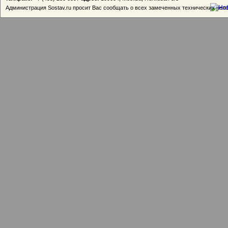
Администрация Sostav.ru просит Вас сообщать о всех замеченных технических неп