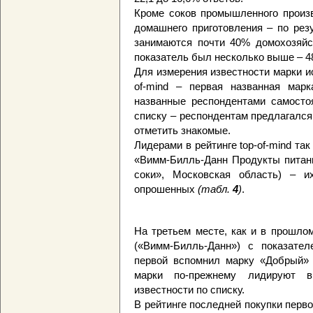
Кроме соков промышленного произв
домашнего приготовления – по рез
занимаются почти 40% домохозяйст
показатель был несколько выше – 4
Для измерения известности марки и
of-mind – первая названная марк
названные респондентами самостоя
списку – респондентам предлагался
отметить знакомые.
Лидерами в рейтинге top-of-mind так
«Вимм-Билль-Данн Продукты питан
соки», Московская область) – и
опрошенных
(табл.
4
)
.
На третьем месте, как и в прошло
(«Вимм-Билль-Данн») с показате
первой вспомнил марку «Добрый» 
марки по-прежнему лидируют в
известности по списку.
В рейтинге последней покупки пер