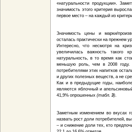
«натуральности продукции». Заме
значимость этого критерия выросла
первое место – на каждый из критер
Значимость цены и марки/произв
осталась практически на прежнем ур
Интересно, что несмотря на криз
увеличилась важность такого к
натуральность, в то время как ст
меньшую роль, чем в 2008 году. 
потребителями этих напитков остали
и других полезных веществ, а не ср
Как и в предыдущие годы, наиболе
являются яблочный и апельсиновый
41,9% опрошенных
(табл.
3
)
.
Заметным изменением во вкусах г
назвать рост доли потребителей, вы
– и снижение доли тех, кто предпо
22,1 до 16,6% ответов.