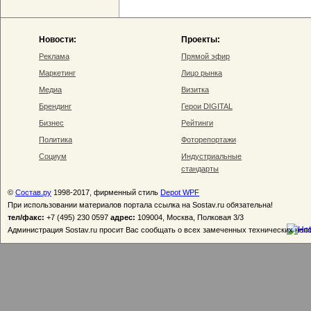
Новости:
Проекты:
Реклама
Прямой эфир
Маркетинг
Лицо рынка
Медиа
Визитка
Брендинг
Герои DIGITAL
Бизнес
Рейтинги
Политика
Фоторепортажи
Социум
Индустриальные
стандарты
©
Состав.ру
1998-2017, фирменный стиль
Depot WPF
При использовании материалов портала ссылка на Sostav.ru обязательна!
тел/факс:
+7 (495) 230 0597
адрес:
109004, Москва, Полковая 3/3
Администрация Sostav.ru просит Вас сообщать о всех замеченных технических неп