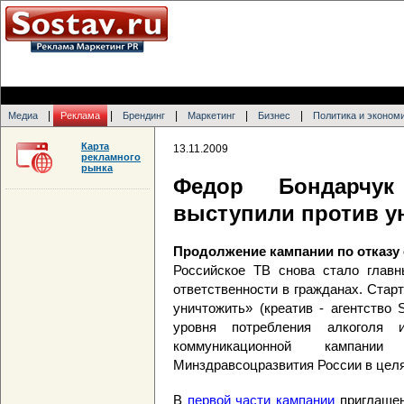
|
|
|
|
|
Медиа
Реклама
Брендинг
Маркетинг
Бизнес
Политика и эконом
Карта
13.11.2009
рекламного
рынка
Федор Бондарчу
выступили против у
Продолжение кампании по отказу
Российское ТВ снова стало глав
ответственности в гражданах. Стар
уничтожить» (креатив - агентство
уровня потребления алкоголя 
коммуникационной кампании
Минздравсоцразвития России в целя
В
первой части кампании
приглашен