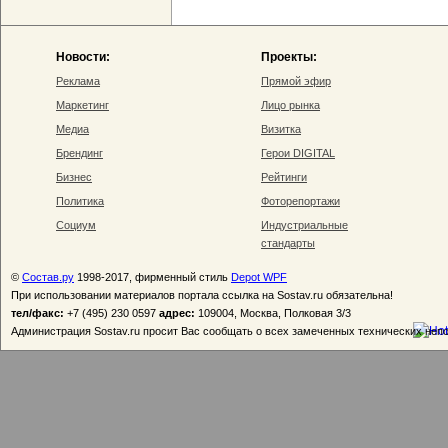
Новости:
Проекты:
Реклама
Прямой эфир
Маркетинг
Лицо рынка
Медиа
Визитка
Брендинг
Герои DIGITAL
Бизнес
Рейтинги
Политика
Фоторепортажи
Социум
Индустриальные
стандарты
©
Состав.ру
1998-2017, фирменный стиль
Depot WPF
При использовании материалов портала ссылка на Sostav.ru обязательна!
тел/факс:
+7 (495) 230 0597
адрес:
109004, Москва, Полковая 3/3
Администрация Sostav.ru просит Вас сообщать о всех замеченных технических неп