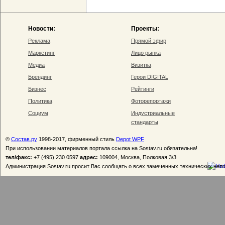
Новости:
Проекты:
Реклама
Прямой эфир
Маркетинг
Лицо рынка
Медиа
Визитка
Брендинг
Герои DIGITAL
Бизнес
Рейтинги
Политика
Фоторепортажи
Социум
Индустриальные
стандарты
©
Состав.ру
1998-2017, фирменный стиль
Depot WPF
При использовании материалов портала ссылка на Sostav.ru обязательна!
тел/факс:
+7 (495) 230 0597
адрес:
109004, Москва, Полковая 3/3
Администрация Sostav.ru просит Вас сообщать о всех замеченных технических неп