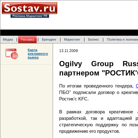
|
|
|
|
|
Медиа
Реклама
Брендинг
Маркетинг
Бизнес
Политика и эконом
Карта
13.11.2009
рекламного
рынка
Ogilvy Group Rus
партнером "РОСТИК'C
По итогам проведенного тендера,
ПБО" подписали договор о креатив
Ростик'c KFC.
В рамках договора креативное а
разработкой, так и адаптацией 
стратегическую поддержку по поз
продвижению его продуктов.