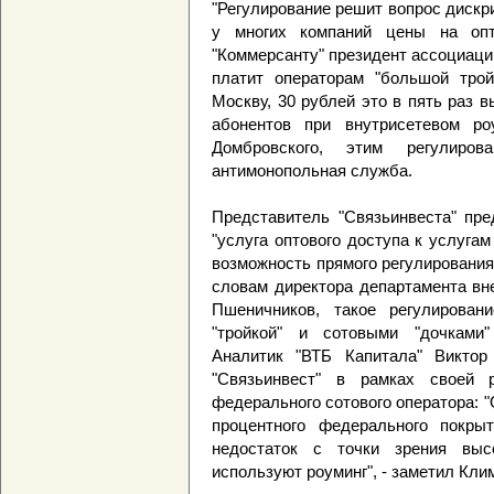
"Регулирование решит вопрос дискр
у многих компаний цены на опт
"Коммерсанту" президент ассоциац
платит операторам "большой трой
Москву, 30 рублей это в пять раз 
абонентов при внутрисетевом ро
Домбровского, этим регулиро
антимонопольная служба.
Представитель "Связьинвеста" пре
"услуга оптового доступа к услуга
возможность прямого регулирования 
словам директора департамента вн
Пшеничников, такое регулирован
"тройкой" и сотовыми "дочками"
Аналитик "ВТБ Капитала" Виктор
"Связьинвест" в рамках своей 
федерального сотового оператора: "О
процентного федерального покры
недостаток с точки зрения выс
используют роуминг", - заметил Кли