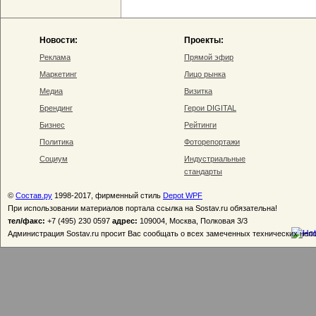
Новости:
Проекты:
Реклама
Прямой эфир
Маркетинг
Лицо рынка
Медиа
Визитка
Брендинг
Герои DIGITAL
Бизнес
Рейтинги
Политика
Фоторепортажи
Социум
Индустриальные
стандарты
©
Состав.ру
1998-2017, фирменный стиль
Depot WPF
При использовании материалов портала ссылка на Sostav.ru обязательна!
тел/факс:
+7 (495) 230 0597
адрес:
109004, Москва, Полковая 3/3
Администрация Sostav.ru просит Вас сообщать о всех замеченных технических неп