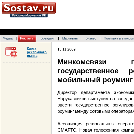
|
|
|
|
|
Медиа
Реклама
Брендинг
Маркетинг
Бизнес
Политика и эконом
Карта
13.11.2009
рекламного
рынка
Минкомсвязи п
государственное 
мобильный роуминг
Директор департамента экономи
Нарукавников выступил на заседан
ввести государственное регулиро
роуминг между сотовыми операторам
Ассоциация региональных операто
СМАРТС, Новая телефонная компан