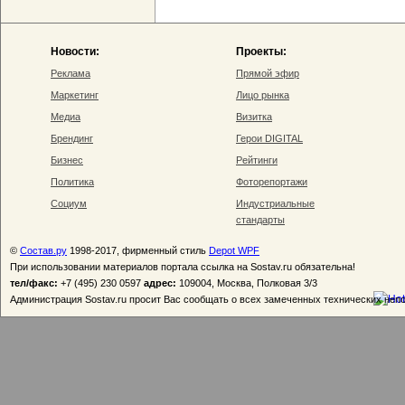
Новости:
Проекты:
Реклама
Прямой эфир
Маркетинг
Лицо рынка
Медиа
Визитка
Брендинг
Герои DIGITAL
Бизнес
Рейтинги
Политика
Фоторепортажи
Социум
Индустриальные
стандарты
©
Состав.ру
1998-2017, фирменный стиль
Depot WPF
При использовании материалов портала ссылка на Sostav.ru обязательна!
тел/факс:
+7 (495) 230 0597
адрес:
109004, Москва, Полковая 3/3
Администрация Sostav.ru просит Вас сообщать о всех замеченных технических неп