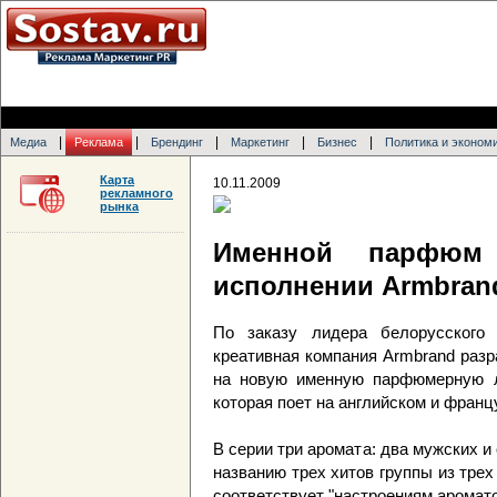
|
|
|
|
|
Медиа
Реклама
Брендинг
Маркетинг
Бизнес
Политика и эконом
Карта
10.11.2009
рекламного
рынка
Именной парфюм 
исполнении Armbran
По заказу лидера белорусского
креативная компания Armbrand раз
на новую именную парфюмерную лин
которая поет на английском и франц
В серии три аромата: два мужских и
названию трех хитов группы из тре
соответствует "настроениям аромато