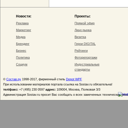
Новости:
Проекты:
Реклама
Прямой эфир
Маркетинг
Лицо рынка
Медиа
Визитка
Брендинг
Герои DIGITAL
Бизнес
Рейтинги
Политика
Фоторепортажи
Социум
Индустриальные
стандарты
©
Состав.ру
1998-2017, фирменный стиль
Depot WPF
При использовании материалов портала ссылка на Sostav.ru обязательна!
тел/факс:
+7 (495) 230 0597
адрес:
109004, Москва, Полковая 3/3
Администрация Sostav.ru просит Вас сообщать о всех замеченных технических неп