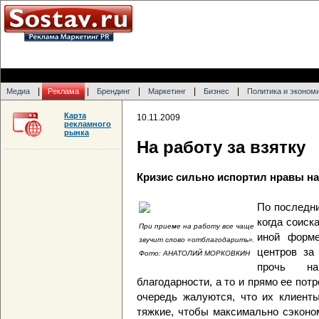
|
|
|
|
|
Медиа
Реклама
Брендинг
Маркетинг
Бизнес
Политика и эконом
Карта
10.11.2009
рекламного
рынка
На работу за взятку
Кризис сильно испортил нравы на
По последни
когда соиск
При приеме на работу все чаще
иной форме
звучит слово «отблагодарить».
центров за
Фото: АНАТОЛИЙ МОРКОВКИН
прочь на
благодарности, а то и прямо ее пот
очередь жалуются, что их клиенты
тяжкие, чтобы максимально сэконо