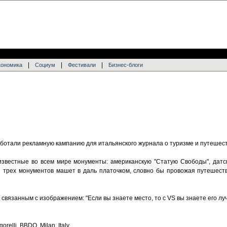
|
|
|
кономика
Социум
Фестивали
Бизнес-блоги
зработали рекламную кампанию для итальянского журнала о туризме и путешес
известные во всем мире монументы: американскую "Статую Свободы", датск
з трех монументов машет в даль платочком, словно бы провожая путешест
 связанным с изображением: "Если вы знаете место, то с VS вы знаете его лу
orelli, BBDO, Milan, Italy