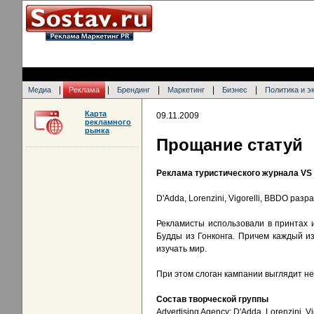
|
|
|
|
|
Медиа
Реклама
Брендинг
Маркетинг
Бизнес
Политика и э
Карта
09.11.2009
рекламного
рынка
Прощание статуй
Реклама туристического журнала VS
D'Adda, Lorenzini, Vigorelli, BBDO ра
Рекламисты использовали в принтах 
Будды из Гонконга. Причем каждый и
изучать мир.
При этом слоган кампании выглядит не
Состав творческой группы
Advertising Agency: D'Adda, Lorenzini, Vig