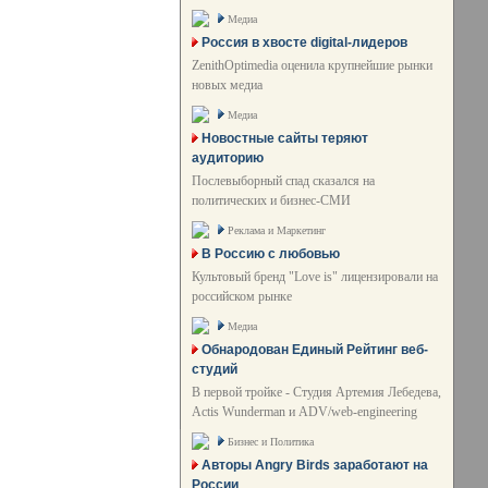
Медиа
Россия в хвосте digital-лидеров
ZenithOptimedia оценила крупнейшие рынки
новых медиа
Медиа
Новостные сайты теряют
аудиторию
Послевыборный спад сказался на
политических и бизнес-СМИ
Реклама и Маркетинг
В Россию с любовью
Культовый бренд "Love is" лицензировали на
российском рынке
Медиа
Обнародован Единый Рейтинг веб-
студий
В первой тройке - Студия Артемия Лебедева,
Actis Wunderman и ADV/web-engineering
Бизнес и Политика
Авторы Angry Birds заработают на
России