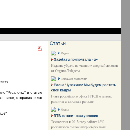
Статьи
Медиа
Gazeta.ru припрятала «g»
Издание убрало из «шапки» спорный логотип
от Студии Лебедева
Реклама и Маркетинг
твиях.
Елена Чувахина: Мы будем растить
свои кадры
ую "Русалочку" и статую
Глава российского офиса FITCH о планах
венников, отправившихся
развития агентства в регионе
Медиа
чше"
RTB готовит наступление
Технология к 2015 году займет 18%
российского рынка интернет-рекламы