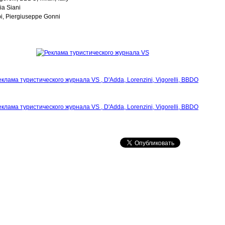
ia Siani
pi, Piergiuseppe Gonni