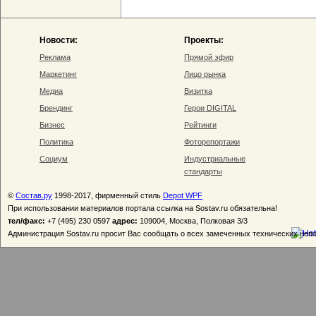
Новости:
Проекты:
Реклама
Прямой эфир
Маркетинг
Лицо рынка
Медиа
Визитка
Брендинг
Герои DIGITAL
Бизнес
Рейтинги
Политика
Фоторепортажи
Социум
Индустриальные
стандарты
©
Состав.ру
1998-2017, фирменный стиль
Depot WPF
При использовании материалов портала ссылка на Sostav.ru обязательна!
тел/факс:
+7 (495) 230 0597
адрес:
109004, Москва, Полковая 3/3
Администрация Sostav.ru просит Вас сообщать о всех замеченных технических неп