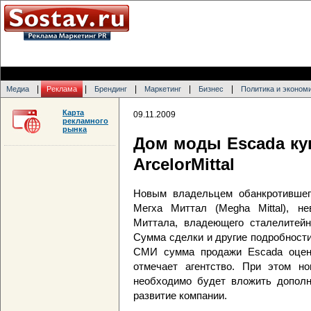
|
|
|
|
|
Медиа
Реклама
Брендинг
Маркетинг
Бизнес
Политика и эконом
Карта
09.11.2009
рекламного
рынка
Дом моды Escada ку
ArcelorMittal
Новым владельцем обанкротившег
Мегха Миттал (Megha Mittal), н
Миттала, владеющего сталелитейно
Сумма сделки и другие подробност
СМИ сумма продажи Escada оцени
отмечает агентство. При этом н
необходимо будет вложить дополн
развитие компании.