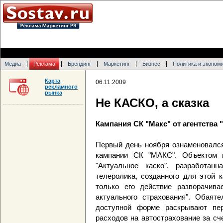
|
|
|
|
|
Медиа
Реклама
Брендинг
Маркетинг
Бизнес
Политика и эконом
Карта
06.11.2009
рекламного
рынка
Не КАСКО, а сказка
Кампания СК "Макс" от агентства 
Первый день ноября ознаменовалс
кампании СК "МАКС". Объектом п
"Актуальное каско", разработан
телеролика, созданного для этой 
только его действие разворачива
актуального страхования". Обаят
доступной форме раскрывают пер
расходов на автострахование за сче