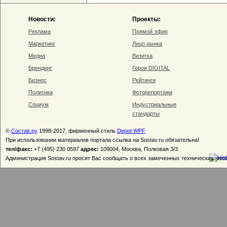
Новости:
Проекты:
Реклама
Прямой эфир
Маркетинг
Лицо рынка
Медиа
Визитка
Брендинг
Герои DIGITAL
Бизнес
Рейтинги
Политика
Фоторепортажи
Социум
Индустриальные
стандарты
©
Состав.ру
1998-2017, фирменный стиль
Depot WPF
При использовании материалов портала ссылка на Sostav.ru обязательна!
тел/факс:
+7 (495) 230 0597
адрес:
109004, Москва, Полковая 3/3
Администрация Sostav.ru просит Вас сообщать о всех замеченных технических неп