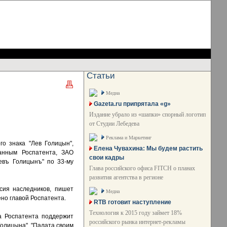
Статьи
Медиа
Gazeta.ru припрятала «g»
Издание убрало из «шапки» спорный логотип
от Студии Лебедева
Реклама и Маркетинг
о знака "Лев Голицын",
Елена Чувахина: Мы будем растить
данным Роспатента, ЗАО
свои кадры
евъ Голицынъ" по 33-му
Глава российского офиса FITCH о планах
развития агентства в регионе
сия наследников, пишет
Медиа
но главой Роспатента.
RTB готовит наступление
Технология к 2015 году займет 18%
а Роспатента поддержит
российского рынка интернет-рекламы
Голицына". "Палата своим