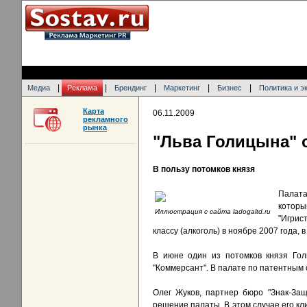
|
|
|
|
|
Медиа
Реклама
Брендинг
Маркетинг
Бизнес
Политика и э
Карта
06.11.2009
рекламного
рынка
"Льва Голицына" 
В пользу потомков князя
Палата
которы
Иллюстрация с сайта ladogaltd.ru
"Игрис
классу (алкоголь) в ноябре 2007 года,
В июне один из потомков князя Гол
"Коммерсант". В палате по патентным 
Олег Жуков, партнер бюро "Знак-Защ
решение палаты. В этом случае его кл