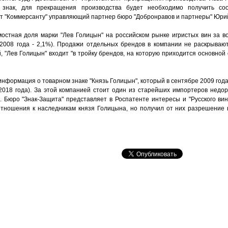
 знак, для прекращения производства будет необходимо получить со
ет "Коммерсанту" управляющий партнер бюро "Добронравов и партнеры" Юри
мостная доля марки "Лев Голицын" на российском рынке игристых вин за в
 2008 года - 2,1%). Продажи отдельных брендов в компании не раскрываю
, "Лев Голицын" входит "в тройку брендов, на которую приходится основно
информация о товарном знаке "Князь Голицын", который в сентябре 2009 год
2018 года). За этой компанией стоит один из старейших импортеров недор
. Бюро "Знак-Защита" представляет в Роспатенте интересы и "Русского ви
 отношения к наследникам князя Голицына, но получил от них разрешение