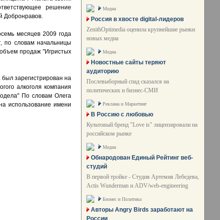
ответствующее решение
Медиа
й Добронравов.
Россия в хвосте digital-лидеров
ZenithOptimedia оценила крупнейшие рынки
осемь месяцев 2009 года
новых медиа
т, по словам начальницы
й объем продаж "Игристых
Медиа
Новостные сайты теряют
аудиторию
а был зарегистрирован на
Послевыборный спад сказался на
огого алкоголя компания
политических и бизнес-СМИ
нодела" По словам Олега
Реклама и Маркетинг
 на использование имени
В Россию с любовью
Культовый бренд "Love is" лицензировали на
российском рынке
Медиа
Обнародован Единый Рейтинг веб-
студий
В первой тройке - Студия Артемия Лебедева,
Actis Wunderman и ADV/web-engineering
Бизнес и Политика
Авторы Angry Birds заработают на
России