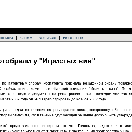
|
|
|
кономика
Социум
Фестивали
Бизнес-блоги
отобрали у "Игристых вин"
 по патентным спорам Роспатента признала незаконной охрану товарног
й сейчас принадлежит петербургской компании "Игристые вина". По 
тые вина" подало документы на регистрацию знака "Наследие мастера Л
 в марте 2009 года он был зарегистрирован до ноября 2017 года.
ицына подал возражения на регистрацию знака, совершенную без согла
спорам отметили, что в течение двух месяцев решение должно быть утвержде
ита", представляющего интересы потомков Голицына, надеется, что глав
иенты будут добиваться от "Игристых вин" прекращения производства "Льва 