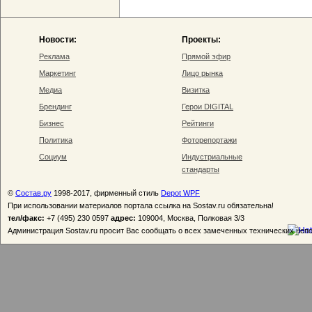
Новости:
Проекты:
Реклама
Прямой эфир
Маркетинг
Лицо рынка
Медиа
Визитка
Брендинг
Герои DIGITAL
Бизнес
Рейтинги
Политика
Фоторепортажи
Социум
Индустриальные
стандарты
©
Состав.ру
1998-2017, фирменный стиль
Depot WPF
При использовании материалов портала ссылка на Sostav.ru обязательна!
тел/факс:
+7 (495) 230 0597
адрес:
109004, Москва, Полковая 3/3
Администрация Sostav.ru просит Вас сообщать о всех замеченных технических неп