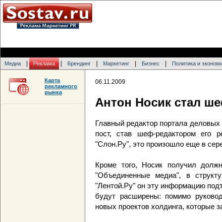
|
|
|
|
|
Медиа
Реклама
Брендинг
Маркетинг
Бизнес
Политика и эконом
Карта
06.11.2009
рекламного
рынка
Антон Носик стал ш
Главный редактор портала деловых 
пост, став шеф-редактором его р
"Слон.Ру", это произошло еще в сер
Кроме того, Носик получил должн
"Объединенные медиа", в структу
"Лентой.Ру" он эту информацию под
будут расширены: помимо руковод
новых проектов холдинга, которые з