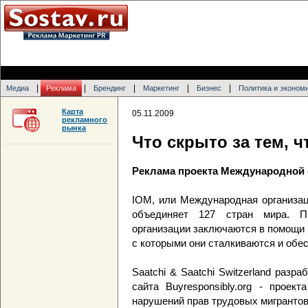
|
|
|
|
|
Медиа
Реклама
Брендинг
Маркетинг
Бизнес
Политика и эконом
Карта
05.11.2009
рекламного
рынка
Что скрыто за тем, 
Реклама проекта Международной 
IOM, или Международная организац
объединяет 127 стран мира. Пр
организации заключаются в помощи 
с которыми они сталкиваются и обе
Saatchi & Saatchi Switzerland раз
сайта Buyresponsibly.org - проек
нарушений прав трудовых мигрантов