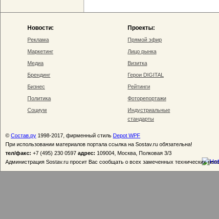
Новости:
Проекты:
Реклама
Прямой эфир
Маркетинг
Лицо рынка
Медиа
Визитка
Брендинг
Герои DIGITAL
Бизнес
Рейтинги
Политика
Фоторепортажи
Социум
Индустриальные
стандарты
©
Состав.ру
1998-2017, фирменный стиль
Depot WPF
При использовании материалов портала ссылка на Sostav.ru обязательна!
тел/факс:
+7 (495) 230 0597
адрес:
109004, Москва, Полковая 3/3
Администрация Sostav.ru просит Вас сообщать о всех замеченных технических неп