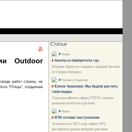
Статьи
Медиа
ии Outdoor
Gazeta.ru припрятала «g»
Издание убрало из «шапки» спорный логотип
от Студии Лебедева
Реклама и Маркетинг
среди работ страны, не
Елена Чувахина: Мы будем растить
бота "Птицы", созданная
свои кадры
Глава российского офиса FITCH о планах
развития агентства в регионе
Медиа
RTB готовит наступление
Технология к 2015 году займет 18%
российского рынка интернет-рекламы