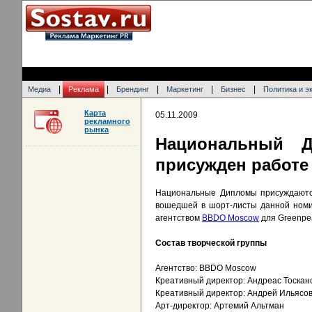
|
|
|
|
|
Медиа
Реклама
Брендинг
Маркетинг
Бизнес
Политика и э
Карта
05.11.2009
рекламного
рынка
Национальный Д
присужден работе
Национальные Дипломы присуждаются
вошедшей в шорт-листы данной номин
агентством
BBDO Moscow
для Greenpea
Состав творческой группы
Агентство: BBDO Moscow
Креативный директор: Андреас Тоскано
Креативный директор: Андрей Ильясо
Арт-директор: Артемий Альтман