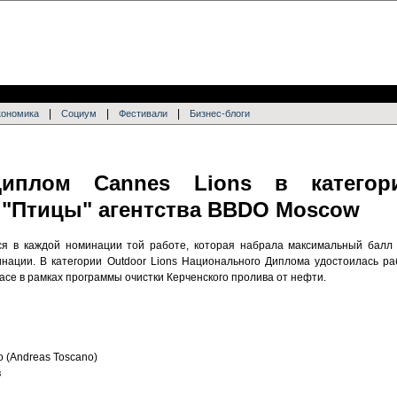
|
|
|
кономика
Социум
Фестивали
Бизнес-блоги
иплом Cannes Lions в категор
 "Птицы" агентства BBDO Moscow
 в каждой номинации той работе, которая набрала максимальный балл 
ации. В категории Outdoor Lions Национального Диплома удостоилась ра
ce в рамках программы очистки Керченского пролива от нефти.
 (Andreas Toscano)
в