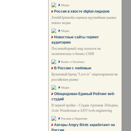
Медиа
Россия в хвосте digital-лидеров
ZenithOptimedia оценила крупнейшие рынки
новых медиа
Медиа
Новостные сайты теряют
аудиторию
Послевыборный спад сказался на
политических и бизнес-СМИ
Бизнес и Политика
В Россию с любовью
Культовый бренд "Love is" лицензировали на
российском рынке
Медиа
Обнародован Единый Рейтинг веб-
студий
В первой тройке - Студия Артемия Лебедева,
Actis Wunderman и ADV/web-engineering
Реклама и Маркетинг
Авторы Angry Birds заработают на
России