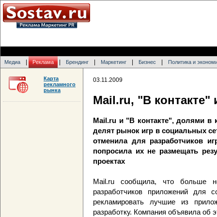
|
|
|
|
|
Медиа
Реклама
Брендинг
Маркетинг
Бизнес
Политика и эконом
Карта
03.11.2009
рекламного
рынка
Mail.ru, "В контакте
Mail.ru и "В контакте", долями в 
делят рынок игр в социальных сет
отменила для разработчиков иг
попросила их не размещать рез
проектах
Mail.ru сообщила, что больше 
разработчиков приложений для с
рекламировать лучшие из прило
разработку. Компания объявила об э