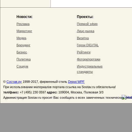
Новости:
Проекты:
Реклама
Прямой эфир
Маркетинг
Лицо рынка
Медиа
Визитка
Брендинг
Герои DIGITAL
Бизнес
Рейтинги
Политика
Фоторепортажи
Социум
Индустриальные
стандарты
©
Состав.ру
1998-2017, фирменный стиль
Depot WPF
При использовании материалов портала ссылка на Sostav.ru обязательна!
тел/факс:
+7 (495) 230 0597
адрес:
109004, Москва, Полковая 3/3
Администрация Sostav.ru просит Вас сообщать о всех замеченных технических неп