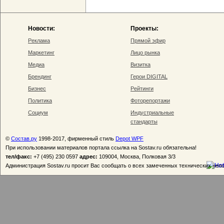
Новости:
Проекты:
Реклама
Прямой эфир
Маркетинг
Лицо рынка
Медиа
Визитка
Брендинг
Герои DIGITAL
Бизнес
Рейтинги
Политика
Фоторепортажи
Социум
Индустриальные
стандарты
©
Состав.ру
1998-2017, фирменный стиль
Depot WPF
При использовании материалов портала ссылка на Sostav.ru обязательна!
тел/факс:
+7 (495) 230 0597
адрес:
109004, Москва, Полковая 3/3
Администрация Sostav.ru просит Вас сообщать о всех замеченных технических неп