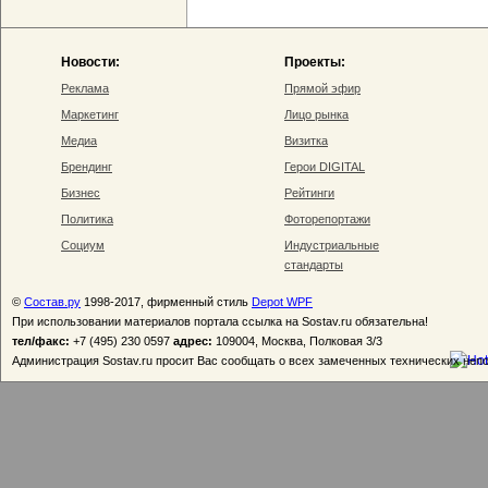
Новости:
Проекты:
Реклама
Прямой эфир
Маркетинг
Лицо рынка
Медиа
Визитка
Брендинг
Герои DIGITAL
Бизнес
Рейтинги
Политика
Фоторепортажи
Социум
Индустриальные
стандарты
©
Состав.ру
1998-2017, фирменный стиль
Depot WPF
При использовании материалов портала ссылка на Sostav.ru обязательна!
тел/факс:
+7 (495) 230 0597
адрес:
109004, Москва, Полковая 3/3
Администрация Sostav.ru просит Вас сообщать о всех замеченных технических неп