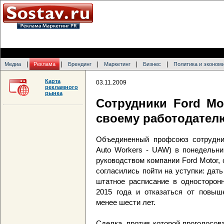
|
|
|
|
|
Медиа
Реклама
Брендинг
Маркетинг
Бизнес
Политика и эконом
Карта
03.11.2009
рекламного
рынка
Сотрудники Ford Mo
своему работодател
Объединенный профсоюз сотрудни
Auto Workers - UAW) в понедельни
руководством компании Ford Motor,
согласились пойти на уступки: дат
штатное расписание в односторонн
2015 года и отказаться от повыш
менее шести лет.
Сделка, против которой проголосов