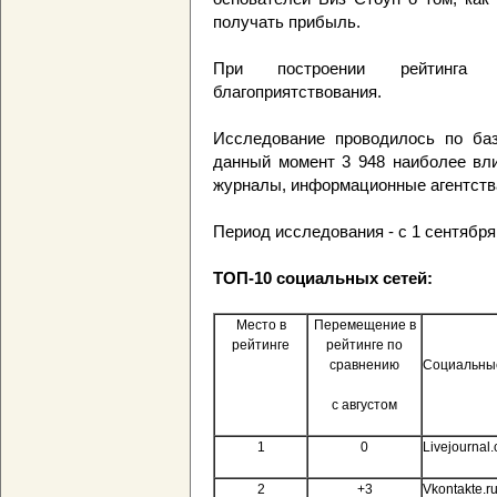
получать прибыль.
При построении рейтинга у
благоприятствования.
Исследование проводилось по ба
данный момент 3 948 наиболее вли
журналы, информационные агентства
Период исследования - с 1 сентября 
ТОП-10 социальных сетей:
Место в
Перемещение в
рейтинге
рейтинге по
сравнению
Социальны
с августом
1
0
Livejournal
2
+3
Vkontakte.r