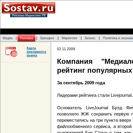
|
|
|
|
|
Медиа
Реклама
Брендинг
Маркетинг
Бизнес
Политика и эконом
Карта
02.11.2009
рекламного
рынка
Компания "Медиал
рейтинг популярных
За сентябрь 2009 года
Лидерами рейтинга стали Livejournal.c
Основатель LiveJournal Брэд Фи
позволило ЖЖ сохранить первую поз
переместились на три пункта вверх 
файлообменного сервиса, а второй
основателей Биз Стоун о том, как