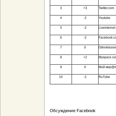
3
+3
Twitter.com
4
-2
Youtube
5
-2
Liveinternet
6
-2
Facebook.c
7
0
Odnoklassni
8
+2
Myspace.c
9
0
Мой мир@ma
10
-2
RuTube
Обсуждение Facebook