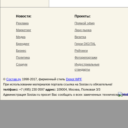
Новости:
Проекты:
Реклама
Прямой эфир
Маркетинг
Лицо рынка
Медиа
Визитка
Брендинг
Герои DIGITAL
Бизнес
Рейтинги
Политика
Фоторепортажи
Социум
Индустриальные
стандарты
©
Состав.ру
1998-2017, фирменный стиль
Depot WPF
При использовании материалов портала ссылка на Sostav.ru обязательна!
тел/факс:
+7 (495) 230 0597
адрес:
109004, Москва, Полковая 3/3
Администрация Sostav.ru просит Вас сообщать о всех замеченных технических неп