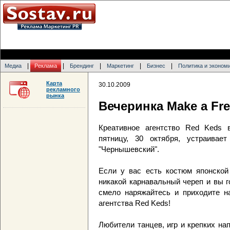
|
|
|
|
|
Медиа
Реклама
Брендинг
Маркетинг
Бизнес
Политика и эконом
Карта
30.10.2009
рекламного
рынка
Вечеринка Make a Fre
Креативное агентство Red Keds в
пятницу, 30 октября, устраивае
"Чернышевский".
Если у вас есть костюм японской
никакой карнавальный череп и вы г
смело наряжайтесь и приходите на
агентства Red Keds!
Любители танцев, игр и крепких н