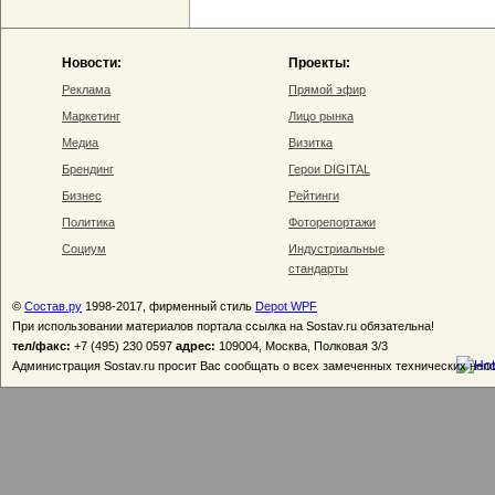
Новости:
Проекты:
Реклама
Прямой эфир
Маркетинг
Лицо рынка
Медиа
Визитка
Брендинг
Герои DIGITAL
Бизнес
Рейтинги
Политика
Фоторепортажи
Социум
Индустриальные
стандарты
©
Состав.ру
1998-2017, фирменный стиль
Depot WPF
При использовании материалов портала ссылка на Sostav.ru обязательна!
тел/факс:
+7 (495) 230 0597
адрес:
109004, Москва, Полковая 3/3
Администрация Sostav.ru просит Вас сообщать о всех замеченных технических неп