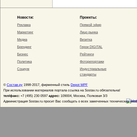
Новости:
Проекты:
Реклама
Прямой эфир
Маркетинг
Лицо рынка
Медиа
Визитка
Брендинг
Герои DIGITAL
Бизнес
Рейтинги
Политика
Фоторепортажи
Социум
Индустриальные
стандарты
©
Состав.ру
1998-2017, фирменный стиль
Depot WPF
При использовании материалов портала ссылка на Sostav.ru обязательна!
тел/факс:
+7 (495) 230 0597
адрес:
109004, Москва, Полковая 3/3
Администрация Sostav.ru просит Вас сообщать о всех замеченных технических неп