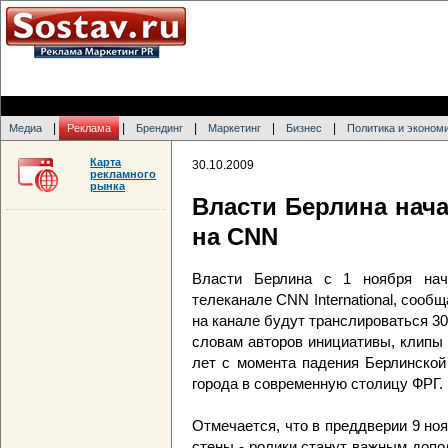
|
|
|
|
|
Медиа
Реклама
Брендинг
Маркетинг
Бизнес
Политика и эконом
Карта
30.10.2009
рекламного
рынка
Власти Берлина нач
на CNN
Власти Берлина с 1 ноября нач
телеканале CNN International, сообщ
на канале будут транслироваться 3
словам авторов инициативы, клипы 
лет с момента падения Берлинской
города в современную столицу ФРГ.
Отмечается, что в преддверии 9 но
стены - ролики станут важным доп