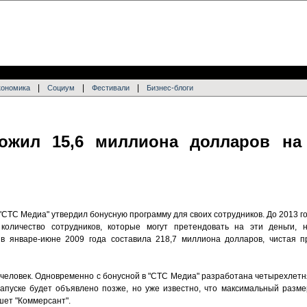
|
|
|
кономика
Социум
Фестивали
Бизнес-блоги
ожил 15,6 миллиона долларов на
СТС Медиа" утвердил бонусную программу для своих сотрудников. До 2013 г
количество сотрудников, которые могут претендовать на эти деньги, 
 в январе-июне 2009 года составила 218,7 миллиона долларов, чистая п
и человек. Одновременно с бонусной в "СТС Медиа" разработана четырехлет
запуске будет объявлено позже, но уже известно, что максимальный разме
шет "Коммерсант".