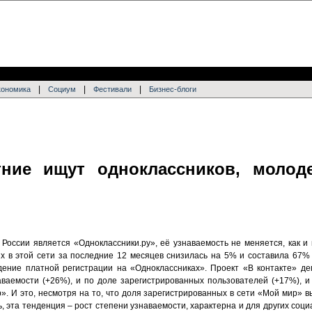
|
|
|
кономика
Социум
Фестивали
Бизнес-блоги
тние ищут одноклассников, молод
России является «Одноклассники.ру», её узнаваемость не меняется, как и 
х в этой сети за последние 12 месяцев снизилась на 5% и составила 67% 
дение платной регистрации на «Одноклассниках». Проект «В контакте» де
аваемости (+26%), и по доле зарегистрированных пользователей (+17%), 
. И это, несмотря на то, что доля зарегистрированных в сети «Мой мир» в
ь, эта тенденция – рост степени узнаваемости, характерна и для других соци