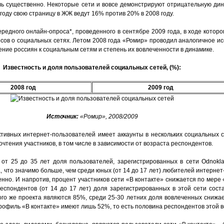
ль существенно. Некоторые сети и вовсе демонстрируют отрицательную дин
году свою страницу в ЖЖ ведут 16% против 20% в 2008 году.
редного онлайн-опроса*, проведенного в сентябре 2009 года, в ходе котор
сов о социальных сетях. Летом 2008 года «Ромир» проводил аналогичное ис
ние россиян к социальным сетям и степень их вовлеченности в динамике.
Известность и доля пользователей социальных сетей, (%):
2008 год
2009 год
Источник:
«Ромир», 2008/2009
ктивных интернет-пользователей имеет аккаунты в нескольких социальных с
тения участников, в том числе в зависимости от возраста респондентов.
от 25 до 35 лет доля пользователей, зарегистрированных в сети Odnoklass
а, что значимо больше, чем среди юных (от 14 до 17 лет) любителей интерне
енно. И напротив, процент участников сети «В контакте» снижается по мере
спондентов (от 14 до 17 лет) доля зарегистрированных в этой сети соста
ого же проекта являются 85%, среди 25-30 летних доля вовлеченных снижае
 профиль «В контакте» имеют лишь 52%, то есть половина респондентов этой 