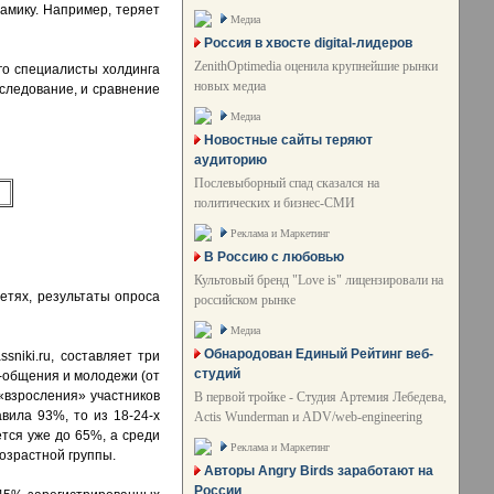
амику. Например, теряет
Медиа
Россия в хвосте digital-лидеров
ZenithOptimedia оценила крупнейшие рынки
ого специалисты холдинга
новых медиа
следование, и сравнение
Медиа
Новостные сайты теряют
аудиторию
Послевыборный спад сказался на
политических и бизнес-СМИ
Реклама и Маркетинг
В Россию с любовью
Культовый бренд "Love is" лицензировали на
етях, результаты опроса
российском рынке
Медиа
Обнародован Единый Рейтинг веб-
niki.ru, составляет три
студий
т-общения и молодежи (от
 «взросления» участников
В первой тройке - Студия Артемия Лебедева,
вила 93%, то из 18-24-х
Actis Wunderman и ADV/web-engineering
тся уже до 65%, а среди
Реклама и Маркетинг
возрастной группы.
Авторы Angry Birds заработают на
России