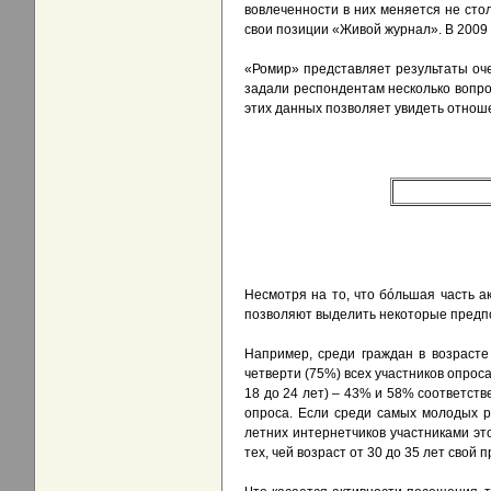
вовлеченности в них меняется не сто
свои позиции «Живой журнал». В 2009 
«Ромир» представляет результаты оче
задали респондентам несколько вопро
этих данных позволяет увидеть отноше
Несмотря на то, что бóльшая часть а
позволяют выделить некоторые предпоч
Например, среди граждан в возрасте 
четверти (75%) всех участников опрос
18 до 24 лет) – 43% и 58% соответств
опроса. Если среди самых молодых ре
летних интернетчиков участниками эт
тех, чей возраст от 30 до 35 лет свой