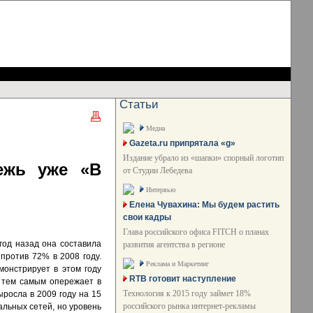
Статьи
Медиа
Gazeta.ru припрятала «g»
Издание убрало из «шапки» спорный логотип
ежь уже «В
от Студии Лебедева
Интервью
Елена Чувахина: Мы будем растить
свои кадры
Глава российского офиса FITCH о планах
год назад она составила
развития агентства в регионе
против 72% в 2008 году.
Реклама и Маркетинг
монстрирует в этом году
RTB готовит наступление
и тем самым опережает в
Технология к 2015 году займет 18%
ыросла в 2009 году на 15
российского рынка интернет-рекламы
альных сетей, но уровень