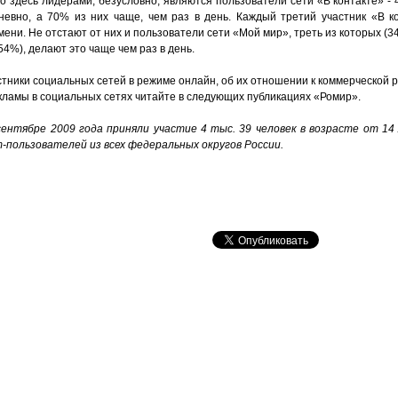
то здесь лидерами, безусловно, являются пользователи сети «В контакте» 
евно, а 70% из них чаще, чем раз в день. Каждый третий участник «В к
ени. Не отстают от них и пользователи сети «Мой мир», треть из которых 
54%), делают это чаще чем раз в день.
стники социальных сетей в режиме онлайн, об их отношении к коммерческой 
ламы в социальных сетях читайте в следующих публикациях «Ромир».
 сентябре 2009 года приняли участие 4 тыс. 39 человек в возрасте от 1
пользователей из всех федеральных округов России.