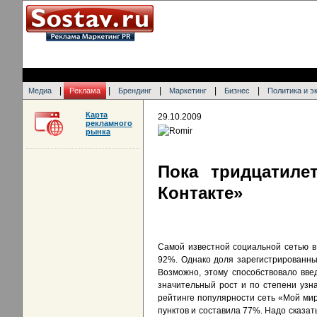
|
|
|
|
|
Медиа
Реклама
Брендинг
Маркетинг
Бизнес
Политика и э
Карта
29.10.2009
рекламного
рынка
Пока тридцатиле
Контакте»
Самой известной социальной сетью в 
92%. Однако доля зарегистрированны
Возможно, этому способствовало вве
значительный рост и по степени узн
рейтинге популярности сеть «Мой мир»
пунктов и составила 77%. Надо сказат