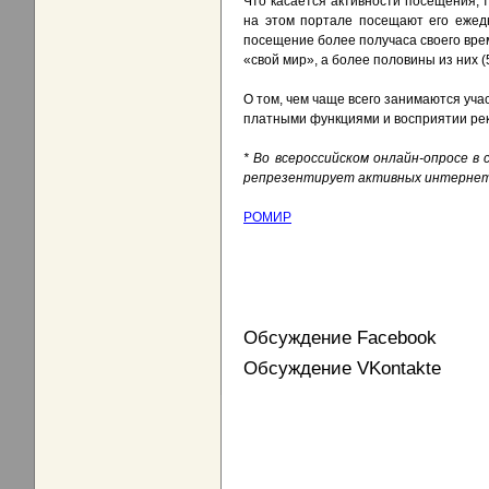
Что касается активности посещения, 
на этом портале посещают его ежедн
посещение более получаса своего врем
«свой мир», а более половины из них (
О том, чем чаще всего занимаются уча
платными функциями и восприятии рек
* Во всероссийском онлайн-опросе в
репрезентирует активных интернет-
РОМИР
Обсуждение Facebook
Обсуждение VKontakte