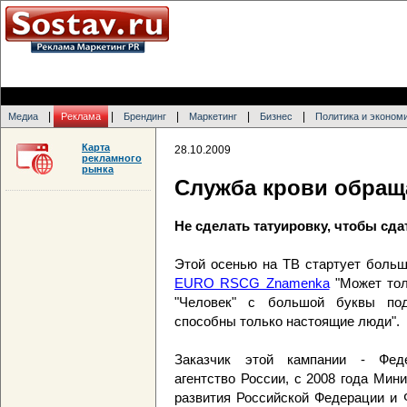
|
|
|
|
|
Медиа
Реклама
Брендинг
Маркетинг
Бизнес
Политика и эконом
Карта
28.10.2009
рекламного
рынка
Служба крови обращ
Не сделать татуировку, чтобы сда
Этой осенью на ТВ стартует больш
EURO RSCG Znamenka
"Может тол
"Человек" с большой буквы под
способны только настоящие люди".
Заказчик этой кампании - Феде
агентство России, с 2008 года Мин
развития Российской Федерации и