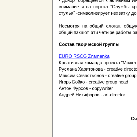
- донор" обращается к активным И
внимание и на портал "Службы кр
стулья" -символизирует нехватку до
Несмотря на общий слоган, общу
общий пэкшот, эти четыре работы р
Состав творческой группы
EURO RSCG Znamenka
Креативная команда проекта "Может
Руслана Харитонова - creative directo
Максим Севастьянов - creative group
Игорь Бойко - creative group head
Антон Фурсов - copywriter
Андрей Никифоров - art-director
Сч