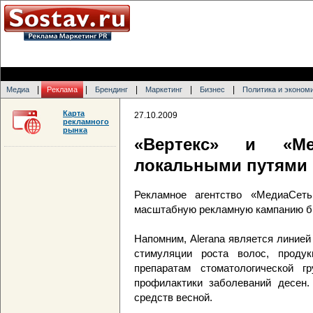
|
|
|
|
|
Медиа
Реклама
Брендинг
Маркетинг
Бизнес
Политика и эконом
Карта
27.10.2009
рекламного
рынка
«Вертекс» и «М
локальными путями
Рекламное агентство «МедиаСет
масштабную рекламную кампанию бр
Напомним, Alerana является линие
стимуляции роста волос, проду
препаратам стоматологической 
профилактики заболеваний десен.
средств весной.