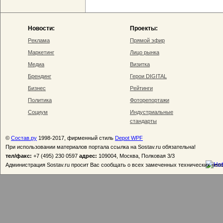
Новости:
Проекты:
Реклама
Прямой эфир
Маркетинг
Лицо рынка
Медиа
Визитка
Брендинг
Герои DIGITAL
Бизнес
Рейтинги
Политика
Фоторепортажи
Социум
Индустриальные
стандарты
©
Состав.ру
1998-2017, фирменный стиль
Depot WPF
При использовании материалов портала ссылка на Sostav.ru обязательна!
тел/факс:
+7 (495) 230 0597
адрес:
109004, Москва, Полковая 3/3
Администрация Sostav.ru просит Вас сообщать о всех замеченных технических неп