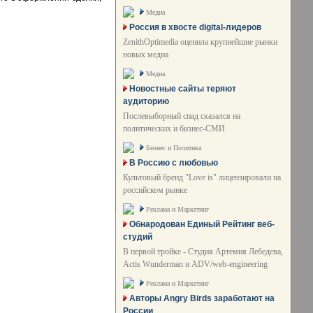
Медиа
Россия в хвосте digital-лидеров
ZenithOptimedia оценила крупнейшие рынки
новых медиа
Медиа
Новостные сайты теряют
аудиторию
Послевыборный спад сказался на
политических и бизнес-СМИ
Бизнес и Политика
В Россию с любовью
Культовый бренд "Love is" лицензировали на
российском рынке
Реклама и Маркетинг
Обнародован Единый Рейтинг веб-
студий
В первой тройке - Студия Артемия Лебедева,
Actis Wunderman и ADV/web-engineering
Реклама и Маркетинг
Авторы Angry Birds заработают на
России