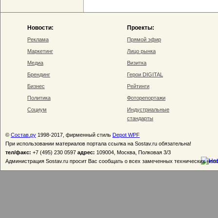
Новости:
Проекты:
Реклама
Прямой эфир
Маркетинг
Лицо рынка
Медиа
Визитка
Брендинг
Герои DIGITAL
Бизнес
Рейтинги
Политика
Фоторепортажи
Социум
Индустриальные
стандарты
©
Состав.ру
1998-2017, фирменный стиль
Depot WPF
При использовании материалов портала ссылка на Sostav.ru обязательна!
тел/факс:
+7 (495) 230 0597
адрес:
109004, Москва, Полковая 3/3
Администрация Sostav.ru просит Вас сообщать о всех замеченных технических неп