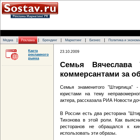
|
|
|
|
|
Медиа
Реклама
Брендинг
Маркетинг
Бизнес
Политика и эконом
Карта
23.10.2009
рекламного
рынка
Семья Вячеслава 
коммерсантами за о
Семья знаменитого "Штирлица" -
юристами на тему неправомерног
актера, рассказала РИА Новости до
В России есть два ресторана "Шти
Тихонова в этой роли. Как выясн
ресторанов не обращался к кин
использовать эти образы.