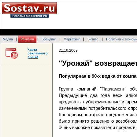
|
|
|
|
|
Медиа
Реклама
Брендинг
Маркетинг
Бизнес
Политика и эконом
Карта
21.10.2009
рекламного
рынка
"Урожай" возвращае
Популярная в 90-х водка от комп
Группа компаний "Парламент" объ
Предыдущие два года весь алког
продавать субпремиальные и прем
изменениями потребительского спр
брендовом портфеле предложение в
было принято решение о возобновл
очень высокие показатели продаж в 