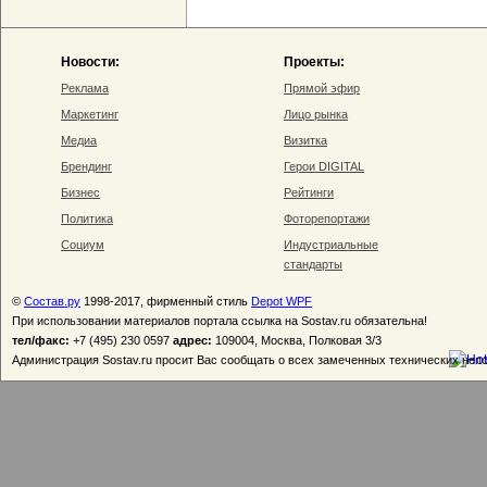
Новости:
Проекты:
Реклама
Прямой эфир
Маркетинг
Лицо рынка
Медиа
Визитка
Брендинг
Герои DIGITAL
Бизнес
Рейтинги
Политика
Фоторепортажи
Социум
Индустриальные
стандарты
©
Состав.ру
1998-2017, фирменный стиль
Depot WPF
При использовании материалов портала ссылка на Sostav.ru обязательна!
тел/факс:
+7 (495) 230 0597
адрес:
109004, Москва, Полковая 3/3
Администрация Sostav.ru просит Вас сообщать о всех замеченных технических неп