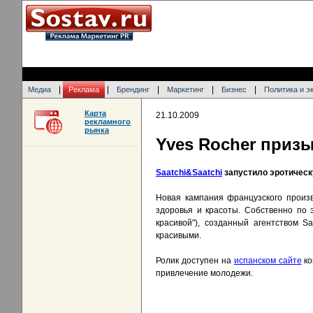
|
|
|
|
|
Медиа
Реклама
Брендинг
Маркетинг
Бизнес
Политика и э
Карта
21.10.2009
рекламного
рынка
Yves Rocher призы
Saatchi&Saatchi
запустило эротическ
Новая кампания французского произв
здоровья и красоты. Собственно по э
красивой"), созданный агентством S
красивыми.
Ролик доступен на
испанском сайте
ко
привлечение молодежи.