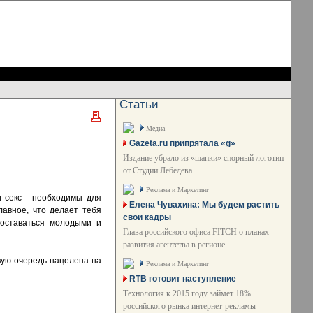
Статьи
Медиа
Gazeta.ru припрятала «g»
Издание убрало из «шапки» спорный логотип
от Студии Лебедева
Реклама и Маркетинг
и секс - необходимы для
Елена Чувахина: Мы будем растить
Главное, что делает тебя
свои кадры
у оставаться молодыми и
Глава российского офиса FITCH о планах
развития агентства в регионе
вую очередь нацелена на
Реклама и Маркетинг
RTB готовит наступление
Технология к 2015 году займет 18%
российского рынка интернет-рекламы