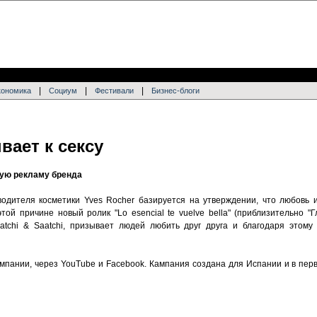
|
|
|
кономика
Социум
Фестивали
Бизнес-блоги
вает к сексу
ую рекламу бренда
одителя косметики Yves Rocher базируется на утверждении, что любовь 
той причине новый ролик "Lo esencial te vuelve bella" (приблизительно "
aatchi & Saatchi, призывает людей любить друг друга и благодаря этом
мпании, через YouTube и Facebook. Кампания создана для Испании и в пер