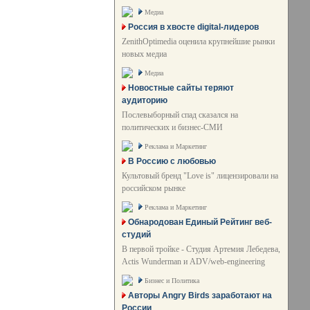
Медиа
Россия в хвосте digital-лидеров
ZenithOptimedia оценила крупнейшие рынки
новых медиа
Медиа
Новостные сайты теряют
аудиторию
Послевыборный спад сказался на
политических и бизнес-СМИ
Реклама и Маркетинг
В Россию с любовью
Культовый бренд "Love is" лицензировали на
российском рынке
Реклама и Маркетинг
Обнародован Единый Рейтинг веб-
студий
В первой тройке - Студия Артемия Лебедева,
Actis Wunderman и ADV/web-engineering
Бизнес и Политика
Авторы Angry Birds заработают на
России