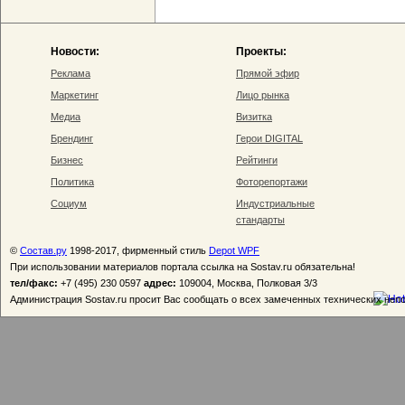
Новости:
Проекты:
Реклама
Прямой эфир
Маркетинг
Лицо рынка
Медиа
Визитка
Брендинг
Герои DIGITAL
Бизнес
Рейтинги
Политика
Фоторепортажи
Социум
Индустриальные
стандарты
©
Состав.ру
1998-2017, фирменный стиль
Depot WPF
При использовании материалов портала ссылка на Sostav.ru обязательна!
тел/факс:
+7 (495) 230 0597
адрес:
109004, Москва, Полковая 3/3
Администрация Sostav.ru просит Вас сообщать о всех замеченных технических неп