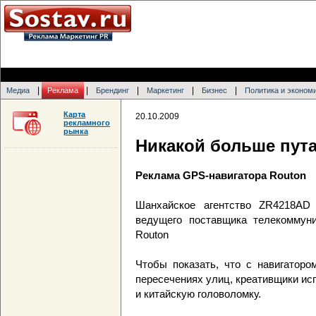
|
|
|
|
|
Медиа
Реклама
Брендинг
Маркетинг
Бизнес
Политика и эконом
Карта
20.10.2009
рекламного
рынка
Никакой больше пут
Реклама GPS-навигатора Routon
Шанхайское агентство ZR4218AD 
ведущего поставщика телекоммун
Routon
Чтобы показать, что с навигаторо
пересечениях улиц, креативщики и
и китайскую головоломку.