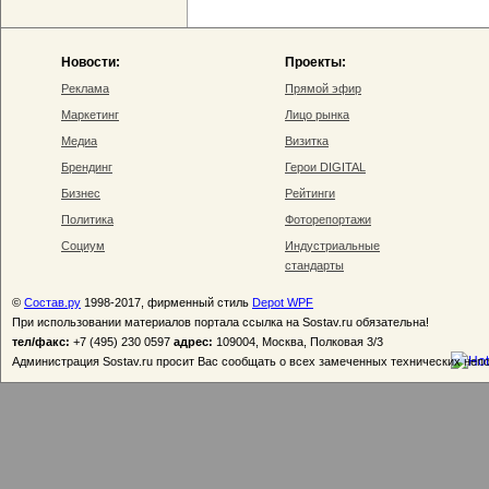
Новости:
Проекты:
Реклама
Прямой эфир
Маркетинг
Лицо рынка
Медиа
Визитка
Брендинг
Герои DIGITAL
Бизнес
Рейтинги
Политика
Фоторепортажи
Социум
Индустриальные
стандарты
©
Состав.ру
1998-2017, фирменный стиль
Depot WPF
При использовании материалов портала ссылка на Sostav.ru обязательна!
тел/факс:
+7 (495) 230 0597
адрес:
109004, Москва, Полковая 3/3
Администрация Sostav.ru просит Вас сообщать о всех замеченных технических неп