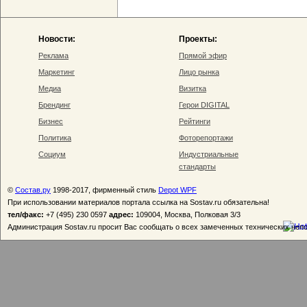
Новости:
Проекты:
Реклама
Прямой эфир
Маркетинг
Лицо рынка
Медиа
Визитка
Брендинг
Герои DIGITAL
Бизнес
Рейтинги
Политика
Фоторепортажи
Социум
Индустриальные
стандарты
©
Состав.ру
1998-2017, фирменный стиль
Depot WPF
При использовании материалов портала ссылка на Sostav.ru обязательна!
тел/факс:
+7 (495) 230 0597
адрес:
109004, Москва, Полковая 3/3
Администрация Sostav.ru просит Вас сообщать о всех замеченных технических неп