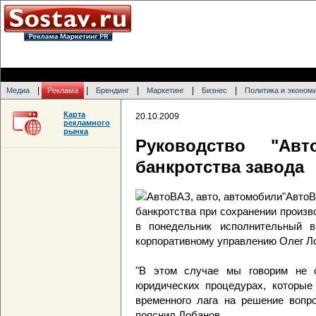
|
|
|
|
|
Медиа
Реклама
Брендинг
Маркетинг
Бизнес
Политика и эконом
Карта
20.10.2009
рекламного
рынка
Руководство "Авт
банкротства завода
"Авт
банкротства при сохранении произв
в понедельник исполнительный в
корпоративному управлению Олег Л
"В этом случае мы говорим не о
юридических процедурах, которые
временного лага на решение вопро
пояснил Лобанов.