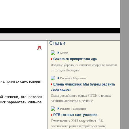
Статьи
Медиа
Gazeta.ru припрятала «g»
Издание убрало из «шапки» спорный логотип
от Студии Лебедева
Реклама и Маркетинг
 на принтах само говорит
Елена Чувахина: Мы будем растить
свои кадры
Глава российского офиса FITCH о планах
ой степени, что потолок
развития агентства в регионе
иск заработать сильное
Реклама и Маркетинг
RTB готовит наступление
Технология к 2015 году займет 18%
российского рынка интернет-рекламы