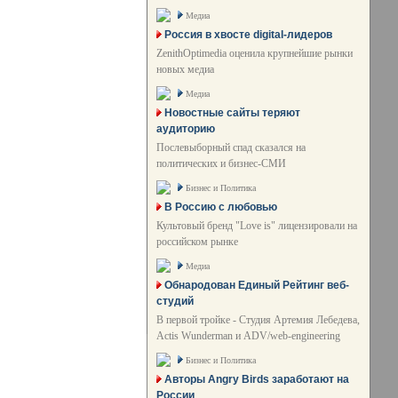
Медиа
Россия в хвосте digital-лидеров
ZenithOptimedia оценила крупнейшие рынки
новых медиа
Медиа
Новостные сайты теряют
аудиторию
Послевыборный спад сказался на
политических и бизнес-СМИ
Бизнес и Политика
В Россию с любовью
Культовый бренд "Love is" лицензировали на
российском рынке
Медиа
Обнародован Единый Рейтинг веб-
студий
В первой тройке - Студия Артемия Лебедева,
Actis Wunderman и ADV/web-engineering
Бизнес и Политика
Авторы Angry Birds заработают на
России