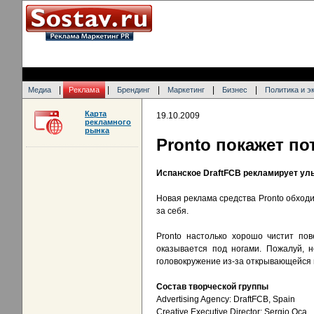
|
|
|
|
|
Медиа
Реклама
Брендинг
Маркетинг
Бизнес
Политика и э
Карта
19.10.2009
рекламного
рынка
Pronto покажет по
Испанское DraftFCB рекламирует ул
Новая реклама средства Pronto обходит
за себя.
Pronto настолько хорошо чистит пов
оказывается под ногами. Пожалуй, н
головокружение из-за открывающейся 
Состав творческой группы
Advertising Agency: DraftFCB, Spain
Creative Executive Director: Sergio Oca