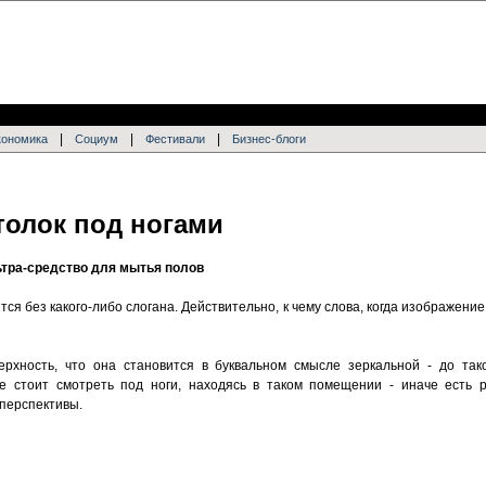
|
|
|
кономика
Социум
Фестивали
Бизнес-блоги
толок под ногами
ьтра-средство для мытья полов
ся без какого-либо слогана. Действительно, к чему слова, когда изображение
ерхность, что она становится в буквальном смысле зеркальной - до так
е стоит смотреть под ноги, находясь в таком помещении - иначе есть р
перспективы.