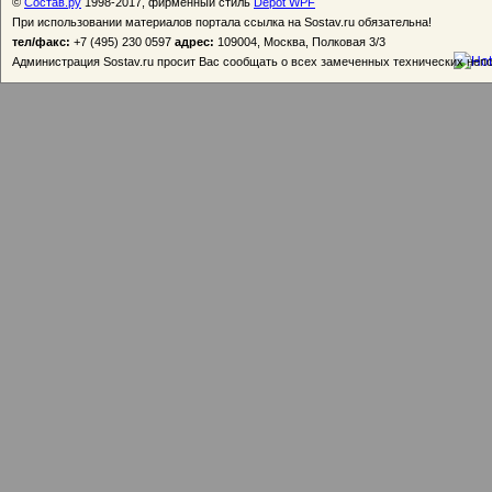
©
Состав.ру
1998-2017, фирменный стиль
Depot WPF
При использовании материалов портала ссылка на Sostav.ru обязательна!
тел/факс:
+7 (495) 230 0597
адрес:
109004, Москва, Полковая 3/3
Администрация Sostav.ru просит Вас сообщать о всех замеченных технических неп