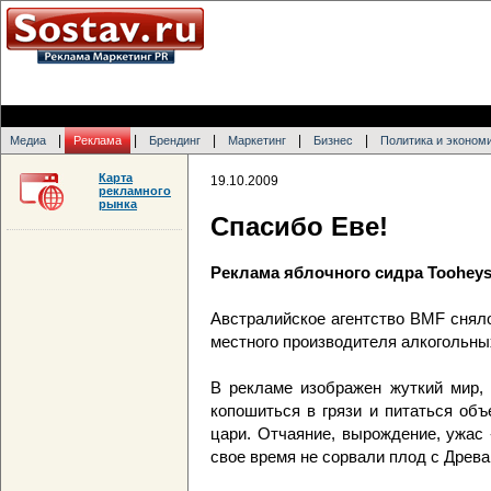
|
|
|
|
|
Медиа
Реклама
Брендинг
Маркетинг
Бизнес
Политика и эконом
Карта
19.10.2009
рекламного
рынка
Спасибо Еве!
Реклама яблочного сидра Tooheys 
Австралийское агентство BMF снял
местного производителя алкогольных 
В рекламе изображен жуткий мир,
копошиться в грязи и питаться объ
цари. Отчаяние, вырождение, ужас 
свое время не сорвали плод с Древа