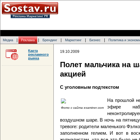
|
|
|
|
|
Медиа
Реклама
Брендинг
Маркетинг
Бизнес
Политика и эконом
Карта
19.10.2009
рекламного
рынка
Полет мальчика на 
акцией
С уголовным подтекстом
На прошлой не
эфире наб
Фото с сайта examiner.com
неконтролиру
воздушном шаре. В ночь на пятниц
тревоге: родители маленького Фэлко
заполненном гелием. И вот в во
журналистам, что все это было не