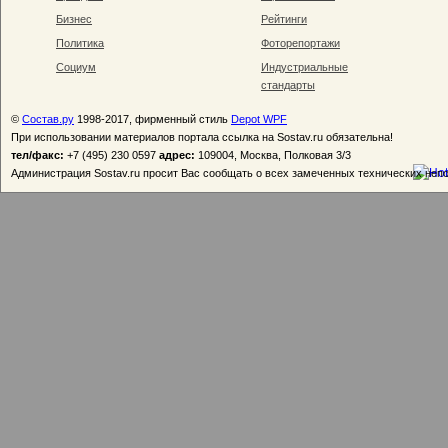
Бизнес
Рейтинги
Политика
Фоторепортажи
Социум
Индустриальные
стандарты
©
Состав.ру
1998-2017, фирменный стиль
Depot WPF
При использовании материалов портала ссылка на Sostav.ru обязательна!
тел/факс:
+7 (495) 230 0597
адрес:
109004, Москва, Полковая 3/3
Администрация Sostav.ru просит Вас сообщать о всех замеченных технических неп