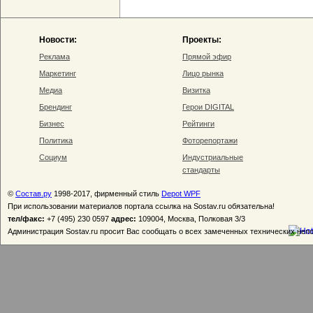
Новости:
Проекты:
Реклама
Прямой эфир
Маркетинг
Лицо рынка
Медиа
Визитка
Брендинг
Герои DIGITAL
Бизнес
Рейтинги
Политика
Фоторепортажи
Социум
Индустриальные
стандарты
©
Состав.ру
1998-2017, фирменный стиль
Depot WPF
При использовании материалов портала ссылка на Sostav.ru обязательна!
тел/факс:
+7 (495) 230 0597
адрес:
109004, Москва, Полковая 3/3
Администрация Sostav.ru просит Вас сообщать о всех замеченных технических неп