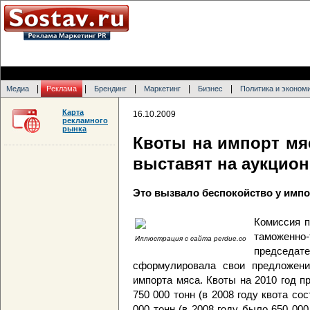
|
|
|
|
|
Медиа
Реклама
Брендинг
Маркетинг
Бизнес
Политика и эконом
Карта
16.10.2009
рекламного
рынка
Квоты на импорт мяс
выставят на аукцион
Это вызвало беспокойство у имп
Комиссия п
таможе
Иллюстрация с сайта perdue.co
председат
сформулировала свои предложени
импорта мяса. Квоты на 2010 год п
750 000 тонн (в 2008 году квота сос
000 тонн (в 2008 году было 650 00