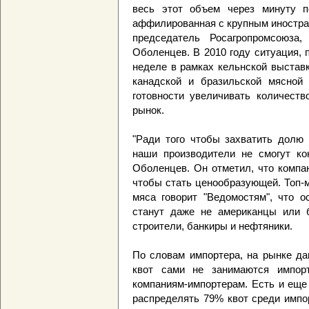
весь этот объем через минуту п
аффилированная с крупным иностран
председатель Росагропромсоюза
Оболенцев. В 2010 году ситуация, 
неделе в рамках кельнской выстав
канадской и бразильской мясной 
готовности увеличивать количеств
рынок.
"Ради того чтобы захватить долю 
наши производители не смогут кон
Оболенцев. Он отметил, что компа
чтобы стать ценообразующей. Топ-
мяса говорит "Ведомостям", что о
станут даже не американцы или 
строители, банкиры и нефтяники.
По словам импортера, на рынке да
квот сами не занимаются импор
компаниям-импортерам. Есть и еще
распределять 79% квот среди импо