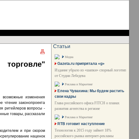
Статьи
Медиа
 торговле"
Gazeta.ru припрятала «g»
Издание убрало из «шапки» спорный логотип
от Студии Лебедева
Реклама и Маркетинг
Елена Чувахина: Мы будем растить
свои кадры
а возможные изменения
ое чтение законопроекта
Глава российского офиса FITCH о планах
ля ритейлеров вопросы -
развития агентства в регионе
енные товары, рассказали
Реклама и Маркетинг
RTB готовит наступление
Технология к 2015 году займет 18%
водителем и при скором
российского рынка интернет-рекламы
осрегулирование наценок