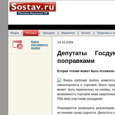
|
|
|
|
|
Медиа
Реклама
Брендинг
Маркетинг
Бизнес
Политика и э
Карта
14.10.2009
рекламного
рынка
Депутаты Госду
поправками
Второе чтение может быть отложено
Вчера рабочая группа комитет
законопроекта о торговле. Всего пре
может быть перенесено на ноябрь, п
возможность торговли ниже закупочной
РБК daily участники заседания.
Планируется разрешить реализацию 
истечении срока годности. Депутаты 