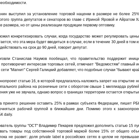
необходимости.
анин выступил за установление торговой наценки в размере не более 25
этого группа депутатов и сенаторов во главе с Ириной Яровой и Айратом
же размера, но от цены реализации продукции первому оптовику.
ожил конкретизировать случаи, когда государство может регулировать цен
ется, что эта мера будет вводиться в случае, если в течение 30 дней в том 
действовать на срок до 90 дней, говорит депутат.
овли Станислав Наумов пообещал, что правительство поддержит иници
 противоречит интересам торговых сетей, отмечает "Ведомостям" главный 
 сети "Магнит" Сергей Галицкий добавляет, что подобные случаи "бывают кра
конопроект статью 16, в которой предлагалось наложить запрет на открытие н
ципального района на розничные сети с оборотом свыше 1 миллиарда рубле
ния уже не звучала, однако вопрос о границах территории остается открыты
а принято решение оставить 25% в рамках субъекта Федерации, пишет РБК 
очняться рабочей группой в ближайшие дни. Помимо этого к законопро
 daily.
нователь группы "ОСТ" Владимир Пекарев предложил дополнить статью 15 пу
ывать товары под собственной торговой маркой более 15% от общего объ
пока не развит: доля private label в российских сетях в целом не превыша