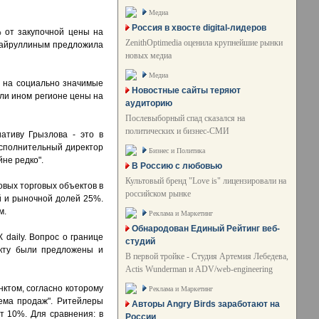
Медиа
Россия в хвосте digital-лидеров
% от закупочной цены на
ZenithOptimedia оценила крупнейшие рынки
 Хайруллиным предложила
новых медиа
Медиа
ы на социально значимые
Новостные сайты теряют
или ином регионе цены на
аудиторию
Послевыборный спад сказался на
политических и бизнес-СМИ
ативу Грызлова - это в
исполнительный директор
Бизнес и Политика
йне редко".
В Россию с любовью
Культовый бренд "Love is" лицензировали на
овых торговых объектов в
российском рынке
й и рыночной долей 25%.
м.
Реклама и Маркетинг
Обнародован Единый Рейтинг веб-
daily. Вопрос о границе
студий
екту были предложены и
В первой тройке - Студия Артемия Лебедева,
Actis Wunderman и ADV/web-engineering
нктом, согласно которому
Реклама и Маркетинг
ема продаж". Ритейлеры
Авторы Angry Birds заработают на
ет 10%. Для сравнения: в
России