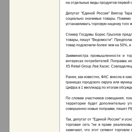
на отдельные виды продуктов первой 
Депутат "Единой России" Виктор Тар
социально значимые товары. Помимо 
устанавливать торговую наценку того 
Cпикер Госдумы Борис Грызлов предл
товары, пишут "Ведомости". Предполага
товар подскочили более чем на 50%, и 
Замминистра промышленности и торг
интересах потребителей. Поправка не
Х5 Retail Group Лев Хасис. Совладелец
Ранее, как известно, ФАС внесла в за
границах городского округа или муни
Цифра в 1 миллиард по итогам обсужде
По словам участников совещания, пок
территории будет дополнительно ут
совершенно новые поправки, пишет РБК
Так, депутат от "Единой России" и ос
торговая сеть "не в праве реализов
замечают, что этот сегмент торговли 