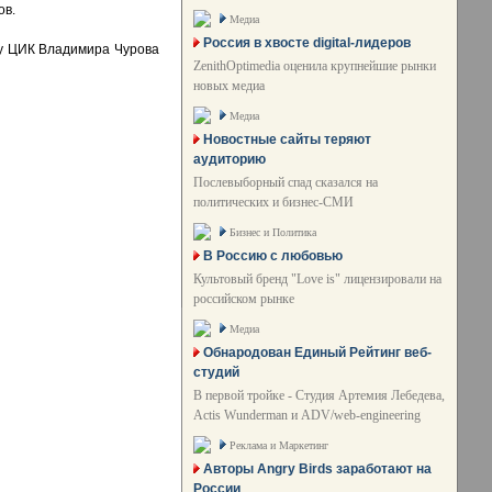
ов.
Медиа
Россия в хвосте digital-лидеров
ву ЦИК Владимира Чурова
ZenithOptimedia оценила крупнейшие рынки
новых медиа
Медиа
Новостные сайты теряют
аудиторию
Послевыборный спад сказался на
политических и бизнес-СМИ
Бизнес и Политика
В Россию с любовью
Культовый бренд "Love is" лицензировали на
российском рынке
Медиа
Обнародован Единый Рейтинг веб-
студий
В первой тройке - Студия Артемия Лебедева,
Actis Wunderman и ADV/web-engineering
Реклама и Маркетинг
Авторы Angry Birds заработают на
России