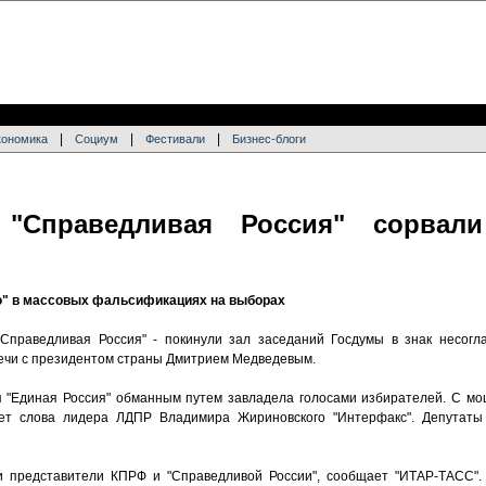
|
|
|
кономика
Социум
Фестивали
Бизнес-блоги
Справедливая Россия" сорвали
ю" в массовых фальсификациях на выборах
Справедливая Россия" - покинули зал заседаний Госдумы в знак несогла
ечи с президентом страны Дмитрием Медведевым.
я "Единая Россия" обманным путем завладела голосами избирателей. С м
ает слова лидера ЛДПР Владимира Жириновского "Интерфакс". Депутат
и представители КПРФ и "Справедливой России", сообщает "ИТАР-ТАСС".