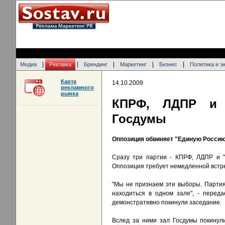
|
|
|
|
|
Медиа
Реклама
Брендинг
Маркетинг
Бизнес
Политика и э
Карта
14.10.2009
рекламного
рынка
КПРФ, ЛДПР и "
Госдумы
Оппозиция обвиняет "Единую Росси
Сразу три партии - КПРФ, ЛДПР и "
Оппозиция требует немедленной встр
"Мы не признаем эти выборы. Парти
находиться в одном зале", - перед
демонстративно покинули заседание.
Вслед за ними зал Госдумы покинул