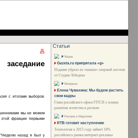
Статьи
Медиа
 заседание
Gazeta.ru припрятала «g»
Издание убрало из «шапки» спорный логотип
от Студии Лебедева
Интервью
Елена Чувахина: Мы будем растить
свои кадры
сия с итогами выборов.
Глава российского офиса FITCH о планах
развития агентства в регионе
ошенниками мы не можем
Реклама и Маркетинг
ы этой фракции первыми
RTB готовит наступление
Технология к 2015 году займет 18%
российского рынка интернет-рекламы
 "Неделю назад я был у