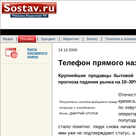
|
|
|
|
|
Медиа
Реклама
Брендинг
Маркетинг
Бизнес
Политика и эконом
Карта
14.10.2009
рекламного
рынка
Телефон прямого на
Крупнейшие продавцы бытовой т
прогноза падения рынка на 10–30
Отечест
кризиса,
Покупатели сегодня выбирают товар
по озву
попроще и понадежнее.
операто
Фото: ДМИТРИЙ ХРУПОВ
полугод
стало понятно: люди снова начали
ими уже не подтверждают статус, а