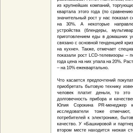
из крупнейших компаний, торгующих
квартала этого года (по сравнени
значительный рост у нас показал 
на 30%. А некоторые направле
устройства (блендеры, мультива
приготовлением еды в домашних ус
связано с основной тенденцией криз
на кухне». Также, отмечает специ
показали рост LCD-телевизоры – п
года цена на них упала на 20%. Раст
– на 10% ежеквартально.
Что касается предпочтений покупа
приобретать бытовую технику изве
человек платит деньги, то это 
долговечность прибора и качестве
Юлия Сорокина РR-менеджер кр
исследователи тоже отмечают
потребителей к электронике, быто
качество. У «Башкировой и партне
втором месте находится низкая ст