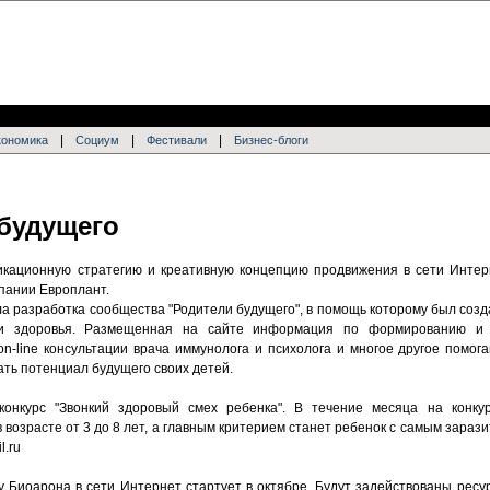
|
|
|
кономика
Социум
Фестивали
Бизнес-блоги
 будущего
никационную стратегию и креативную концепцию продвижения в сети Инте
пании Европлант.
а разработка сообщества "Родители будущего", в помощь которому был созд
я и здоровья. Размещенная на сайте информация по формированию и 
n-line консультации врача иммунолога и психолога и многое другое помог
ать потенциал будущего своих детей.
конкурс "Звонкий здоровый смех ребенка". В течение месяца на конк
озрасте от 3 до 8 лет, а главным критерием станет ребенок с самым зараз
l.ru
Биоарона в сети Интернет стартует в октябре. Будут задействованы ресурсы