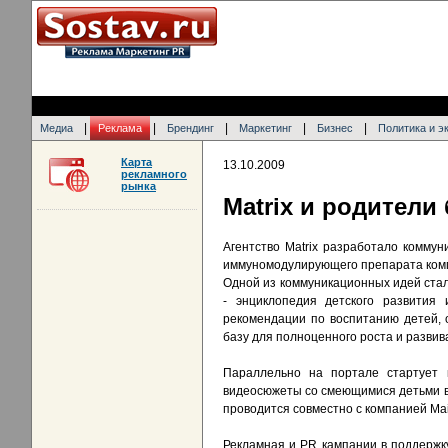
|
|
|
|
|
Медиа
Реклама
Брендинг
Маркетинг
Бизнес
Политика и э
Карта
13.10.2009
рекламного
рынка
Matrix и родители
Агентство Matrix разработало комму
иммуномодулирующего препарата ком
Одной из коммуникационных идей стал
- энциклопедия детского развити
рекомендации по воспитанию детей, o
базу для полноценного роста и развив
Параллельно на портале стартует 
видеосюжеты со смеющимися детьми в в
проводится совместно с компанией Mai
Рекламная и PR кампании в поддержку 