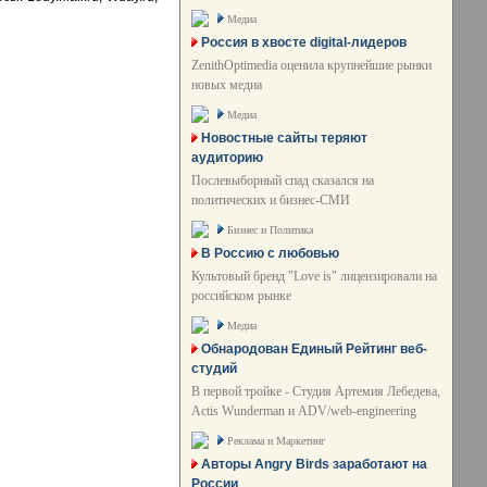
Медиа
Россия в хвосте digital-лидеров
ZenithOptimedia оценила крупнейшие рынки
новых медиа
Медиа
Новостные сайты теряют
аудиторию
Послевыборный спад сказался на
политических и бизнес-СМИ
Бизнес и Политика
В Россию с любовью
Культовый бренд "Love is" лицензировали на
российском рынке
Медиа
Обнародован Единый Рейтинг веб-
студий
В первой тройке - Студия Артемия Лебедева,
Actis Wunderman и ADV/web-engineering
Реклама и Маркетинг
Авторы Angry Birds заработают на
России