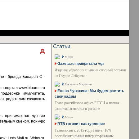
Статьи
Медиа
Gazeta.ru припрятала «g»
Издание убрало из «шапки» спорный логотип
от Студии Лебедева
рнет бренда Биоарон С -
Реклама и Маркетинг
ан портал www.bioaron.ru
Елена Чувахина: Мы будем растить
поддержке иммунитета,
свои кадры
ают родителям создавать
Глава российского офиса FITCH о планах
развития агентства в регионе
урс принимаются лучшие
Медиа
ительным смехом. Конкурс
RTB готовит наступление
Технология к 2015 году займет 18%
российского рынка интернет-рекламы
: Ledy.Mail.ru, Wday.ru,